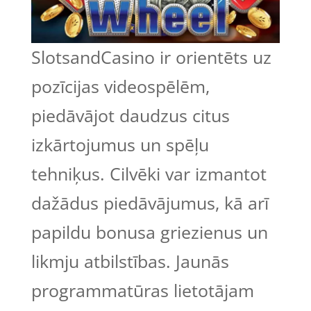
SlotsandCasino ir orientēts uz
pozīcijas videospēlēm,
piedāvājot daudzus citus
izkārtojumus un spēļu
tehniķus. Cilvēki var izmantot
dažādus piedāvājumus, kā arī
papildu bonusa griezienus un
likmju atbilstības. Jaunās
programmatūras lietotājam