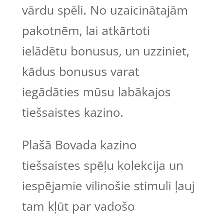
vārdu spēli. No uzaicinātajām
pakotnēm, lai atkārtoti
ielādētu bonusus, un uzziniet,
kādus bonusus varat
iegādāties mūsu labākajos
tiešsaistes kazino.
Plašā Bovada kazino
tiešsaistes spēļu kolekcija un
iespējamie vilinošie stimuli ļauj
tam kļūt par vadošo