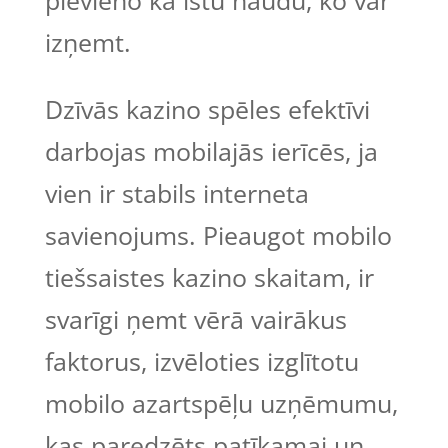
pievieno kā īstu naudu, ko var
izņemt.
Dzīvās kazino spēles efektīvi
darbojas mobilajās ierīcēs, ja
vien ir stabils interneta
savienojums. Pieaugot mobilo
tiešsaistes kazino skaitam, ir
svarīgi ņemt vērā vairākus
faktorus, izvēloties izglītotu
mobilo azartspēļu uzņēmumu,
kas paredzēts patīkamai un