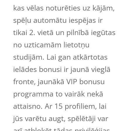
kas vēlas noturēties uz kājām,
spēļu automātu iespējas ir
tikai 2. vietā un pilnībā iegūtas
no uzticamām lietotņu
studijām.
Lai gan atkārtotas
ielādes bonusi ir jaunā vieglā
fronte, jaunākā VIP bonusu
programma to vairāk nekā
attaisno. Ar 15 profiliem, lai
jūs varētu augt, spēlētāji var
arī atbloķēt tādas privilēģijas