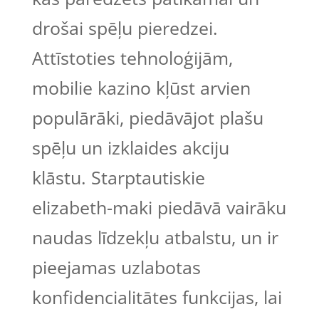
drošai spēļu pieredzei.
Attīstoties tehnoloģijām,
mobilie kazino kļūst arvien
populārāki, piedāvājot plašu
spēļu un izklaides akciju
klāstu. Starptautiskie
elizabeth-maki piedāvā vairāku
naudas līdzekļu atbalstu, un ir
pieejamas uzlabotas
konfidencialitātes funkcijas, lai