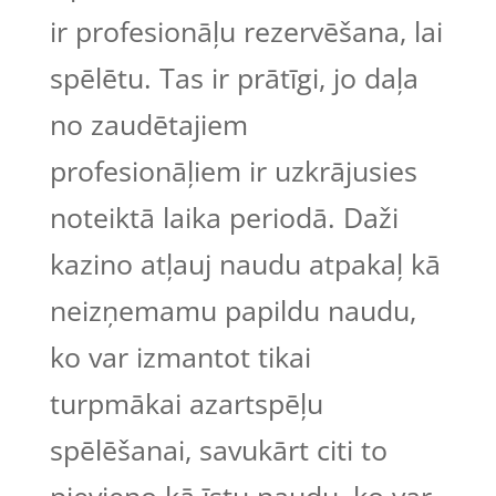
ir profesionāļu rezervēšana, lai
spēlētu. Tas ir prātīgi, jo daļa
no zaudētajiem
profesionāļiem ir uzkrājusies
noteiktā laika periodā. Daži
kazino atļauj naudu atpakaļ kā
neizņemamu papildu naudu,
ko var izmantot tikai
turpmākai azartspēļu
spēlēšanai, savukārt citi to