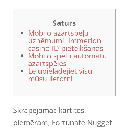
Saturs
Mobilo azartspēļu
uzņēmumi: Immerion
casino ID pieteikšanās
Mobilo spēļu automātu
azartspēles
Lejupielādējiet visu
mūsu lietotni
Skrāpējamās kartītes,
piemēram, Fortunate Nugget