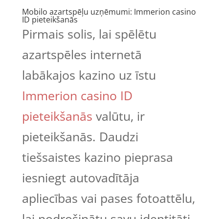
Mobilo azartspēļu uzņēmumi: Immerion casino
ID pieteikšanās
Pirmais solis, lai spēlētu
azartspēles internetā
labākajos kazino uz īstu
Immerion casino ID
pieteikšanās
valūtu, ir
pieteikšanās. Daudzi
tiešsaistes kazino pieprasa
iesniegt autovadītāja
apliecības vai pases fotoattēlu,
lai nodrošinātu savu identitāti.