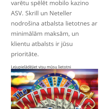
varētu spēlēt mobilo kazino
ASV. Skrill un Neteller
nodrošina atbalsta lietotnes ar
minimālām maksām, un
klientu atbalsts ir jūsu
prioritāte.
Lejupielādējiet visu mūsu lietotni