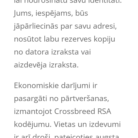
Jums, iespējams, būs
jāpārliecinās par savu adresi,
nosūtot labu rezerves kopiju
no datora izraksta vai
aizdevēja izraksta.
Ekonomiskie darījumi ir
pasargāti no pārtveršanas,
izmantojot Crossbreed RSA
kodējumu. Vietas un izdevumi
ir arī droši, pateicoties augsta