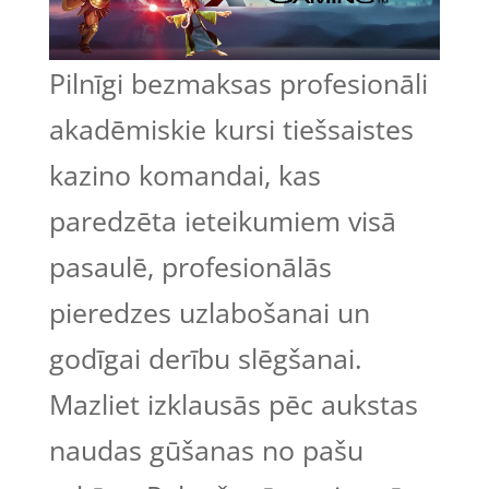
Pilnīgi bezmaksas profesionāli
akadēmiskie kursi tiešsaistes
kazino komandai, kas
paredzēta ieteikumiem visā
pasaulē, profesionālās
pieredzes uzlabošanai un
godīgai derību slēgšanai.
Mazliet izklausās pēc aukstas
naudas gūšanas no pašu