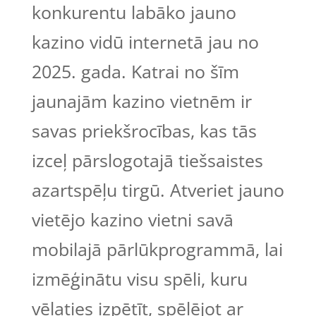
konkurentu labāko jauno
kazino vidū internetā jau no
2025. gada. Katrai no šīm
jaunajām kazino vietnēm ir
savas priekšrocības, kas tās
izceļ pārslogotajā tiešsaistes
azartspēļu tirgū. Atveriet jauno
vietējo kazino vietni savā
mobilajā pārlūkprogrammā, lai
izmēģinātu visu spēli, kuru
vēlaties izpētīt, spēlējot ar