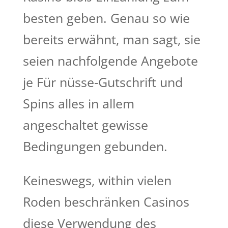
besten geben. Genau so wie
bereits erwähnt, man sagt, sie
seien nachfolgende Angebote
je Für nüsse-Gutschrift und
Spins alles in allem
angeschaltet gewisse
Bedingungen gebunden.
Keineswegs, within vielen
Roden beschränken Casinos
diese Verwendung des