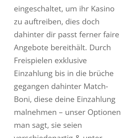
eingeschaltet, um ihr Kasino
zu auftreiben, dies doch
dahinter dir passt ferner faire
Angebote bereithält. Durch
Freispielen exklusive
Einzahlung bis in die brüche
gegangen dahinter Match-
Boni, diese deine Einzahlung
malnehmen – unser Optionen
man sagt, sie seien
verschiedenartig & unter