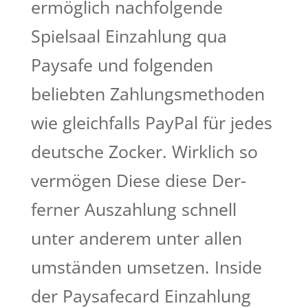
ermöglich nachfolgende
Spielsaal Einzahlung qua
Paysafe und folgenden
beliebten Zahlungsmethoden
wie gleichfalls PayPal für jedes
deutsche Zocker. Wirklich so
vermögen Diese diese Der-
ferner Auszahlung schnell
unter anderem unter allen
umständen umsetzen. Inside
der Paysafecard Einzahlung