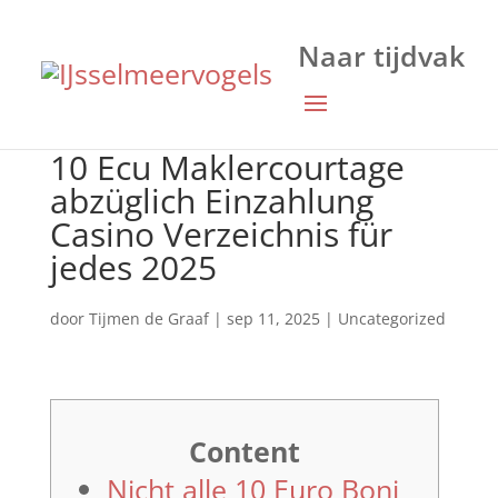
10 Ecu Maklercourtage
abzüglich Einzahlung
Casino Verzeichnis für
jedes 2025
door
Tijmen de Graaf
|
sep 11, 2025
|
Uncategorized
Content
Nicht alle 10 Euro Boni