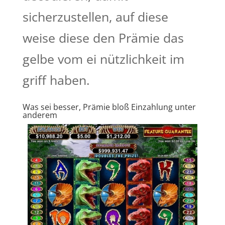
sicherzustellen, auf diese
weise diese den Prämie das
gelbe vom ei nützlichkeit im
griff haben.
Was sei besser, Prämie bloß Einzahlung unter
anderem