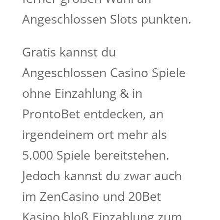
Angeschlossen Slots punkten.
Gratis kannst du
Angeschlossen Casino Spiele
ohne Einzahlung & in
ProntoBet entdecken, an
irgendeinem ort mehr als
5.000 Spiele bereitstehen.
Jedoch kannst du zwar auch
im ZenCasino und 20Bet
Kasino bloß Einzahlung zum