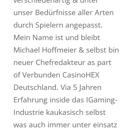
unser Bedürfnisse aller Arten
durch Spielern angepasst.
Mein Name ist und bleibt
Michael Hoffmeier & selbst bin
neuer Chefredakteur as part
of Verbunden CasinoHEX
Deutschland. Via 5 Jahren
Erfahrung inside das IGaming-
Industrie kaukasisch selbst
was auch immer unter einsatz