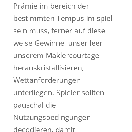
Prämie im bereich der
bestimmten Tempus im spiel
sein muss, ferner auf diese
weise Gewinne, unser leer
unserem Maklercourtage
herauskristallisieren,
Wettanforderungen
unterliegen. Spieler sollten
pauschal die
Nutzungsbedingungen
decodieren, damit