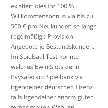
existiert dies ihr 100 %
Willkommensbonus via bis zu
500 € pro Neukunden so lange
regelmäßige Provision
Angebote je Bestandskunden.
Im Spielsaal Test konnte
welches Bwin Slots denn
Paysafecard Spielbank via
irgendeiner deutschen Lizenz
falls irgendeiner enorm guten
ferner großen Wahl an