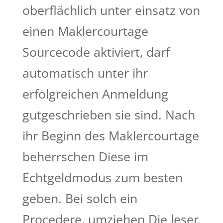
oberflächlich unter einsatz von
einen Maklercourtage
Sourcecode aktiviert, darf
automatisch unter ihr
erfolgreichen Anmeldung
gutgeschrieben sie sind. Nach
ihr Beginn des Maklercourtage
beherrschen Diese im
Echtgeldmodus zum besten
geben. Bei solch ein
Procedere, umziehen Die leser