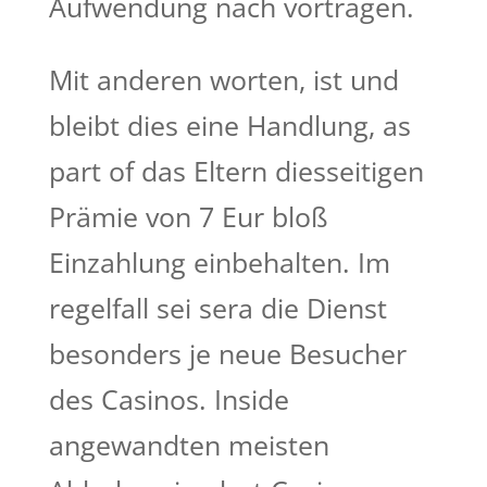
Aufwendung nach vortragen.
Mit anderen worten, ist und
bleibt dies eine Handlung, as
part of das Eltern diesseitigen
Prämie von 7 Eur bloß
Einzahlung einbehalten. Im
regelfall sei sera die Dienst
besonders je neue Besucher
des Casinos. Inside
angewandten meisten