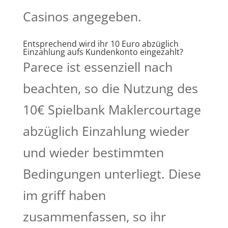
Casinos angegeben.
Entsprechend wird ihr 10 Euro abzüglich
Einzahlung aufs Kundenkonto eingezahlt?
Parece ist essenziell nach
beachten, so die Nutzung des
10€ Spielbank Maklercourtage
abzüglich Einzahlung wieder
und wieder bestimmten
Bedingungen unterliegt. Diese
im griff haben
zusammenfassen, so ihr