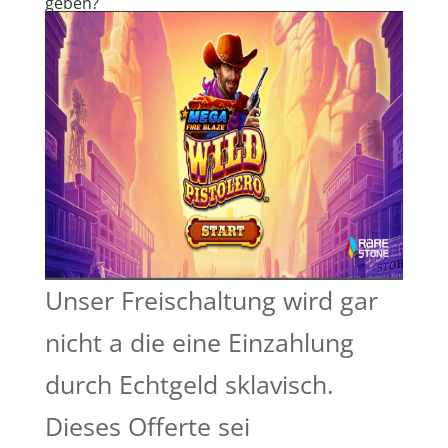
geben?
Unser Freischaltung wird gar
nicht a die eine Einzahlung
durch Echtgeld sklavisch.
Dieses Offerte sei