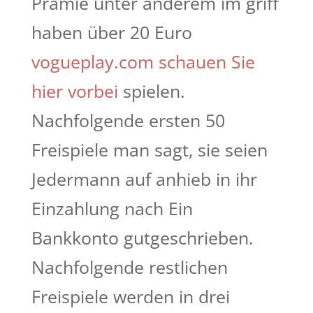
Prämie unter anderem im griff
haben über 20 Euro
vogueplay.com schauen Sie
hier vorbei
spielen.
Nachfolgende ersten 50
Freispiele man sagt, sie seien
Jedermann auf anhieb in ihr
Einzahlung nach Ein
Bankkonto gutgeschrieben.
Nachfolgende restlichen
Freispiele werden in drei