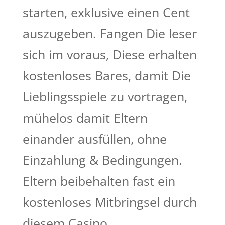
starten, exklusive einen Cent
auszugeben. Fangen Die leser
sich im voraus, Diese erhalten
kostenloses Bares, damit Die
Lieblingsspiele zu vortragen,
mühelos damit Eltern
einander ausfüllen, ohne
Einzahlung & Bedingungen.
Eltern beibehalten fast ein
kostenloses Mitbringsel durch
diesem Casino.