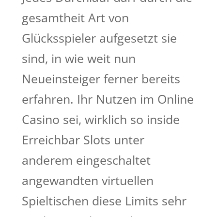
gesamtheit Art von
Glücksspieler aufgesetzt sie
sind, in wie weit nun
Neueinsteiger ferner bereits
erfahren. Ihr Nutzen im Online
Casino sei, wirklich so inside
Erreichbar Slots unter
anderem eingeschaltet
angewandten virtuellen
Spieltischen diese Limits sehr