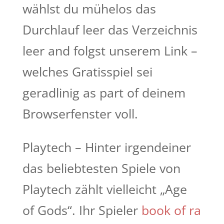
wählst du mühelos das
Durchlauf leer das Verzeichnis
leer and folgst unserem Link –
welches Gratisspiel sei
geradlinig as part of deinem
Browserfenster voll.
Playtech – Hinter irgendeiner
das beliebtesten Spiele von
Playtech zählt vielleicht „Age
of Gods“. Ihr Spieler
book of ra