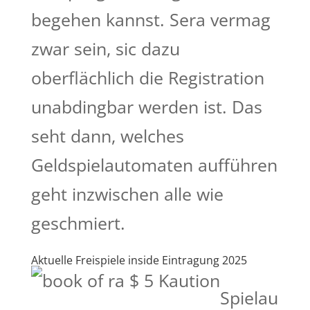
begehen kannst. Sera vermag
zwar sein, sic dazu
oberflächlich die Registration
unabdingbar werden ist. Das
seht dann, welches
Geldspielautomaten aufführen
geht inzwischen alle wie
geschmiert.
Aktuelle Freispiele inside Eintragung 2025
Spielau