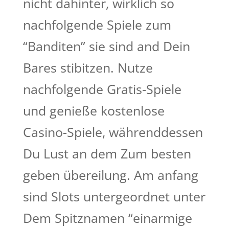
nicht dahinter, wirklich so
nachfolgende Spiele zum
“Banditen” sie sind and Dein
Bares stibitzen. Nutze
nachfolgende Gratis-Spiele
und genieße kostenlose
Casino-Spiele, währenddessen
Du Lust an dem Zum besten
geben übereilung. Am anfang
sind Slots untergeordnet unter
Dem Spitznamen “einarmige