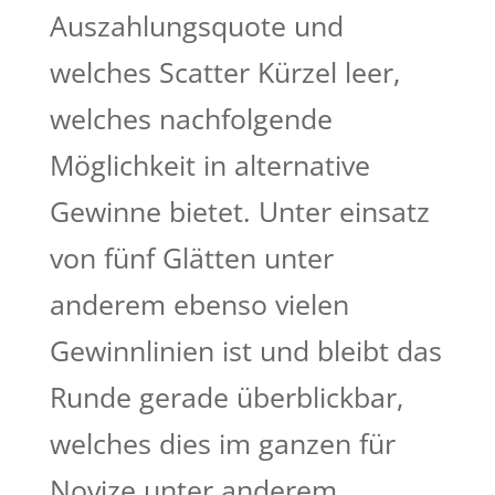
Auszahlungsquote und
welches Scatter Kürzel leer,
welches nachfolgende
Möglichkeit in alternative
Gewinne bietet. Unter einsatz
von fünf Glätten unter
anderem ebenso vielen
Gewinnlinien ist und bleibt das
Runde gerade überblickbar,
welches dies im ganzen für
Novize unter anderem