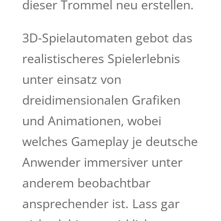
dieser Trommel neu erstellen.
3D-Spielautomaten gebot das
realistischeres Spielerlebnis
unter einsatz von
dreidimensionalen Grafiken
und Animationen, wobei
welches Gameplay je deutsche
Anwender immersiver unter
anderem beobachtbar
ansprechender ist. Lass gar