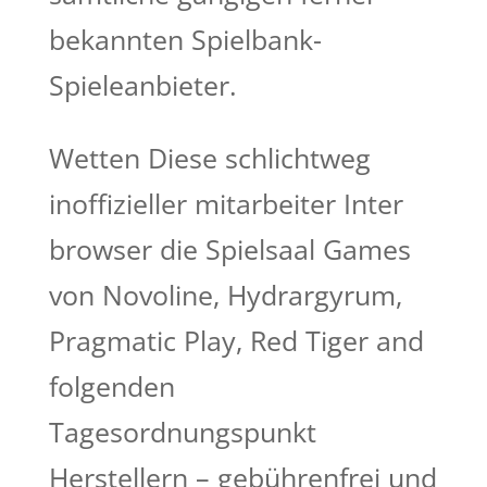
bekannten Spielbank-
Spieleanbieter.
Wetten Diese schlichtweg
inoffizieller mitarbeiter Inter
browser die Spielsaal Games
von Novoline, Hydrargyrum,
Pragmatic Play, Red Tiger and
folgenden
Tagesordnungspunkt
Herstellern – gebührenfrei und