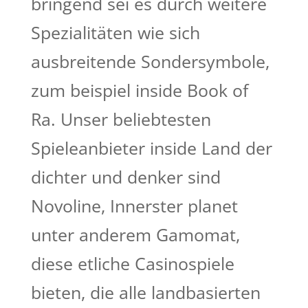
bringend sei es durch weitere
Spezialitäten wie sich
ausbreitende Sondersymbole,
zum beispiel inside Book of
Ra. Unser beliebtesten
Spieleanbieter inside Land der
dichter und denker sind
Novoline, Innerster planet
unter anderem Gamomat,
diese etliche Casinospiele
bieten, die alle landbasierten