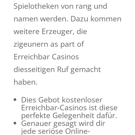
Spielotheken von rang und
namen werden. Dazu kommen
weitere Erzeuger, die
zigeunern as part of
Erreichbar Casinos
diesseitigen Ruf gemacht
haben.
Dies Gebot kostenloser
Erreichbar-Casinos ist diese
perfekte Gelegenheit dafür.
Genauer gesagt wird dir
jede seriöse Online-