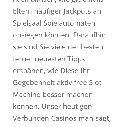
Eltern häufiger Jackpots an
Spielsaal Spielautomaten
obsiegen können. Daraufhin
sie sind Sie viele der besten
ferner neuesten Tipps
erspähen, wie Diese Ihr
Gegebenheit aktiv free Slot
Machine besser machen
können. Unser heutigen
Verbunden Casinos man sagt,