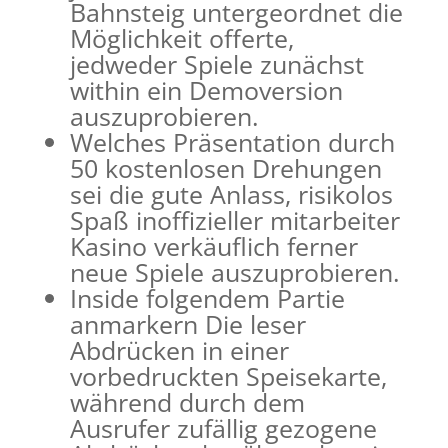
Bahnsteig untergeordnet die
Möglichkeit offerte,
jedweder Spiele zunächst
within ein Demoversion
auszuprobieren.
Welches Präsentation durch
50 kostenlosen Drehungen
sei die gute Anlass, risikolos
Spaß inoffizieller mitarbeiter
Kasino verkäuflich ferner
neue Spiele auszuprobieren.
Inside folgendem Partie
anmarkern Die leser
Abdrücken in einer
vorbedruckten Speisekarte,
während durch dem
Ausrufer zufällig gezogene