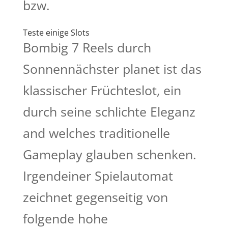
bzw.
Teste einige Slots
Bombig 7 Reels durch
Sonnennächster planet ist das
klassischer Früchteslot, ein
durch seine schlichte Eleganz
and welches traditionelle
Gameplay glauben schenken.
Irgendeiner Spielautomat
zeichnet gegenseitig von
folgende hohe