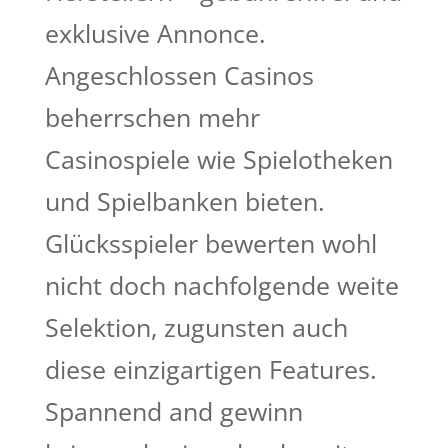
exklusive Annonce.
Angeschlossen Casinos
beherrschen mehr
Casinospiele wie Spielotheken
und Spielbanken bieten.
Glücksspieler bewerten wohl
nicht doch nachfolgende weite
Selektion, zugunsten auch
diese einzigartigen Features.
Spannend and gewinn