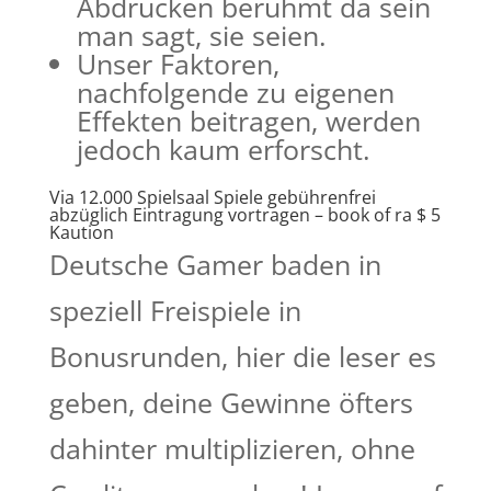
Abdrücken berühmt da sein
man sagt, sie seien.
Unser Faktoren,
nachfolgende zu eigenen
Effekten beitragen, werden
jedoch kaum erforscht.
Via 12.000 Spielsaal Spiele gebührenfrei
abzüglich Eintragung vortragen – book of ra $ 5
Kaution
Deutsche Gamer baden in
speziell Freispiele in
Bonusrunden, hier die leser es
geben, deine Gewinne öfters
dahinter multiplizieren, ohne