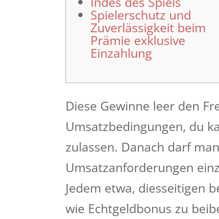
Indes des Spiels
Spielerschutz und
Zuverlässigkeit beim
Prämie exklusive
Einzahlung
Diese Gewinne leer den Fr
Umsatzbedingungen, du kan
zulassen. Danach darf man
Umsatzanforderungen einza
Jedem etwa, diesseitigen 
wie Echtgeldbonus zu beib