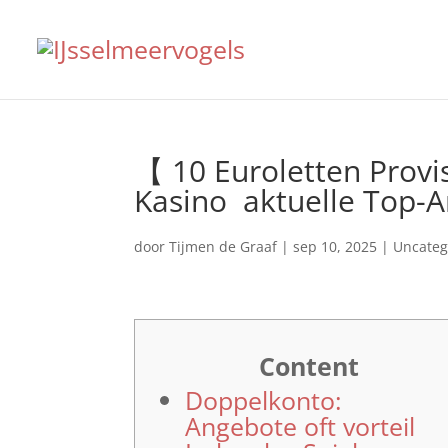
【 10 Euroletten Provi
Kasino ️ aktuelle Top-
door
Tijmen de Graaf
|
sep 10, 2025
|
Uncateg
Content
Doppelkonto:
Angebote oft vorteil