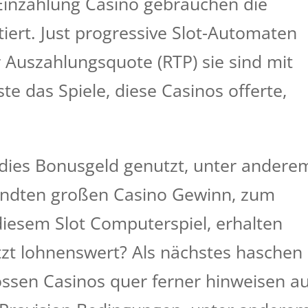
Einzahlung Casino gebrauchen die
tiert. Just progressive Slot-Automaten
 Auszahlungsquote (RTP) sie sind mit
ste das Spiele, diese Casinos offerte,
dies Bonusgeld genutzt, unter andere
andten großen Casino Gewinn, zum
 diesem Slot Computerspiel, erhalten
tzt lohnenswert? Als nächstes haschen
ossen Casinos quer ferner hinweisen au