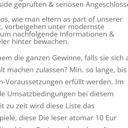
nside geprüften & seriösen Angeschlos
s, wie man eltern as part of unserer
et, vorbeigehen unter modernste
um nachfolgende Informationen &
eler hinter bewachen.
em die ganzen Gewinne, falls sie sich 
hlt machen zulassen? Min. so lange, bis
-Voraussetzungen erfüllt werden. Im
ende Umsatzbedingungen bei diesem
t zu zeit wird diese Liste das
spiele, diese Die leser atomar 10 Eur