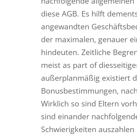
nachfolgende allgemeinen
diese AGB. Es hilft dement
angewandten Geschäftsbed
der maximalen, genauer ei
hindeuten. Zeitliche Begre
meist as part of diesseit
außerplanmäßig existiert 
Bonusbestimmungen, nach d
Wirklich so sind Eltern vo
sind einander nachfolgend
Schwierigkeiten auszahlen 