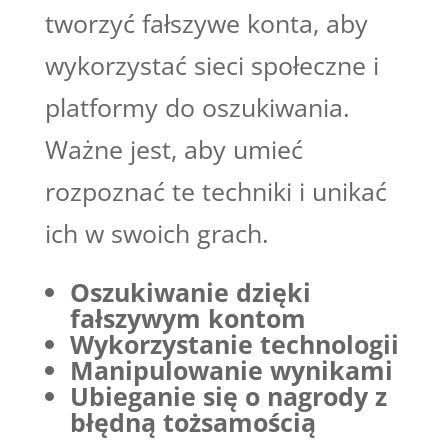
tworzyć fałszywe konta, aby
wykorzystać sieci społeczne i
platformy do oszukiwania.
Ważne jest, aby umieć
rozpoznać te techniki i unikać
ich w swoich grach.
Oszukiwanie dzięki
fałszywym kontom
Wykorzystanie technologii
Manipulowanie wynikami
Ubieganie się o nagrody z
błędną tożsamością