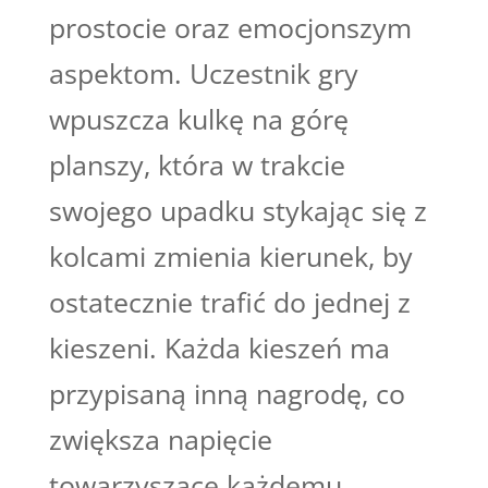
prostocie oraz emocjonszym
aspektom. Uczestnik gry
wpuszcza kulkę na górę
planszy, która w trakcie
swojego upadku stykając się z
kolcami zmienia kierunek, by
ostatecznie trafić do jednej z
kieszeni. Każda kieszeń ma
przypisaną inną nagrodę, co
zwiększa napięcie
towarzyszące każdemu