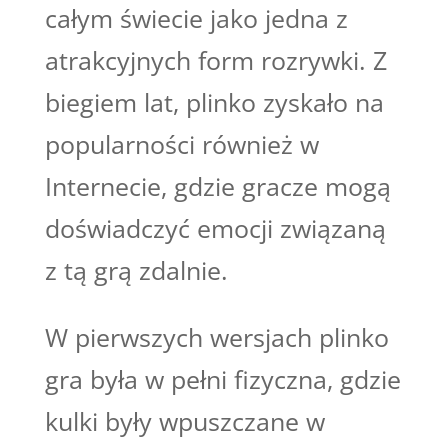
całym świecie jako jedna z
atrakcyjnych form rozrywki. Z
biegiem lat, plinko zyskało na
popularności również w
Internecie, gdzie gracze mogą
doświadczyć emocji związaną
z tą grą zdalnie.
W pierwszych wersjach plinko
gra była w pełni fizyczna, gdzie
kulki były wpuszczane w