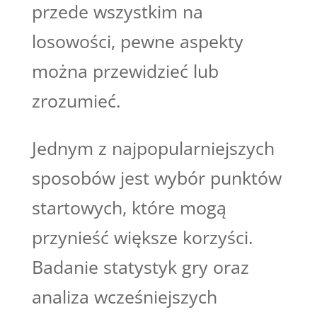
przede wszystkim na
losowości, pewne aspekty
można przewidzieć lub
zrozumieć.
Jednym z najpopularniejszych
sposobów jest wybór punktów
startowych, które mogą
przynieść większe korzyści.
Badanie statystyk gry oraz
analiza wcześniejszych