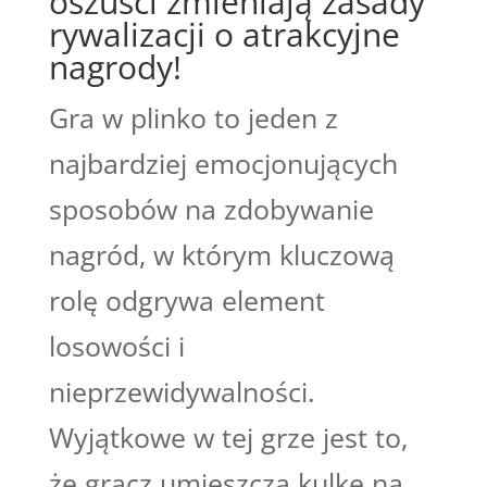
oszuści zmieniają zasady
rywalizacji o atrakcyjne
nagrody!
Gra w plinko to jeden z
najbardziej emocjonujących
sposobów na zdobywanie
nagród, w którym kluczową
rolę odgrywa element
losowości i
nieprzewidywalności.
Wyjątkowe w tej grze jest to,
że gracz umieszcza kulkę na