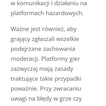
w komunikacji i działaniu na
platformach hazardowych.
Ważne jest również, aby
grający zgłaszali wszelkie
podejrzane zachowania
moderacji. Platformy gier
zazwyczaj mają zasady
traktujące takie przypadki
poważnie. Przy zwracaniu
uwagi na błędy w grze czy