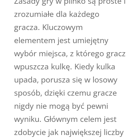
Zasady gry w plinko są proste i
zrozumiałe dla każdego
gracza. Kluczowym
elementem jest umiejętny
wybór miejsca, z którego gracz
wpuszcza kulkę. Kiedy kulka
upada, porusza się w losowy
sposób, dzięki czemu gracze
nigdy nie mogą być pewni
wyniku. Głównym celem jest
zdobycie jak największej liczby