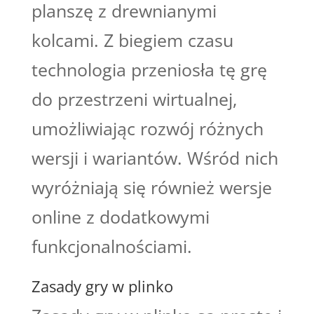
planszę z drewnianymi
kolcami. Z biegiem czasu
technologia przeniosła tę grę
do przestrzeni wirtualnej,
umożliwiając rozwój różnych
wersji i wariantów. Wśród nich
wyróżniają się również wersje
online z dodatkowymi
funkcjonalnościami.
Zasady gry w plinko