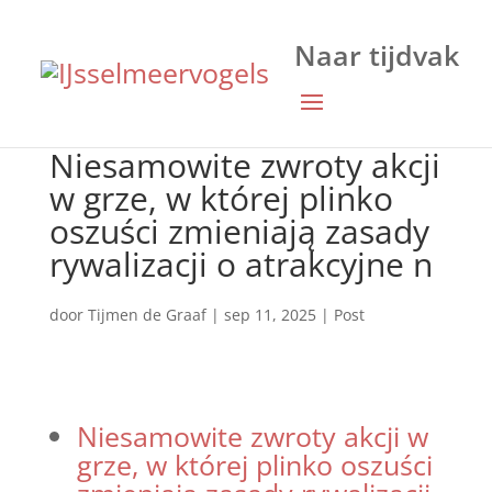
Niesamowite zwroty akcji
w grze, w której plinko
oszuści zmieniają zasady
rywalizacji o atrakcyjne n
door
Tijmen de Graaf
|
sep 11, 2025
|
Post
Niesamowite zwroty akcji w
grze, w której plinko oszuści