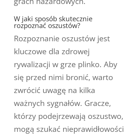
grach hazardowych.
W jaki sposób skutecznie
rozpoznać oszustów?
Rozpoznanie oszustów jest
kluczowe dla zdrowej
rywalizacji w grze plinko. Aby
się przed nimi bronić, warto
zwrócić uwagę na kilka
ważnych sygnałów. Gracze,
którzy podejrzewają oszustwo,
mogą szukać nieprawidłowości