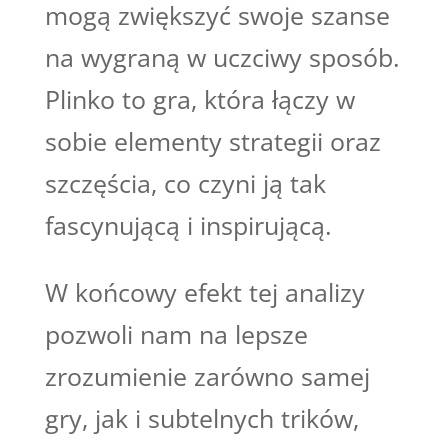
mogą zwiększyć swoje szanse
na wygraną w uczciwy sposób.
Plinko to gra, która łączy w
sobie elementy strategii oraz
szczęścia, co czyni ją tak
fascynującą i inspirującą.
W końcowy efekt tej analizy
pozwoli nam na lepsze
zrozumienie zarówno samej
gry, jak i subtelnych trików,