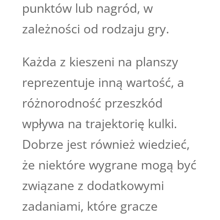
punktów lub nagród, w
zależności od rodzaju gry.
Każda z kieszeni na planszy
reprezentuje inną wartość, a
różnorodność przeszkód
wpływa na trajektorię kulki.
Dobrze jest również wiedzieć,
że niektóre wygrane mogą być
związane z dodatkowymi
zadaniami, które gracze