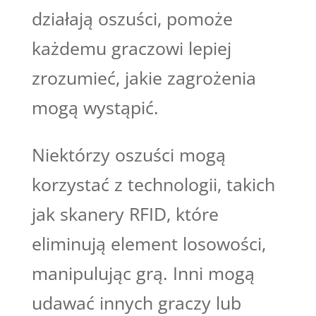
działają oszuści, pomoże
każdemu graczowi lepiej
zrozumieć, jakie zagrożenia
mogą wystąpić.
Niektórzy oszuści mogą
korzystać z technologii, takich
jak skanery RFID, które
eliminują element losowości,
manipulując grą. Inni mogą
udawać innych graczy lub