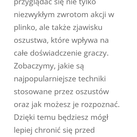
przyglądać się nie tylko
niezwykłym zwrotom akcji w
plinko, ale także zjawisku
oszustwa, które wpływa na
całe doświadczenie graczy.
Zobaczymy, jakie są
najpopularniejsze techniki
stosowane przez oszustów
oraz jak możesz je rozpoznać.
Dzięki temu będziesz mógł
lepiej chronić się przed