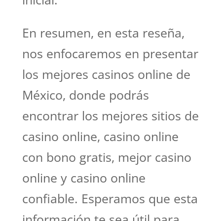
En resumen, en esta reseña,
nos enfocaremos en presentar
los mejores casinos online de
México, donde podrás
encontrar los mejores sitios de
casino online, casino online
con bono gratis, mejor casino
online y casino online
confiable. Esperamos que esta
información te sea útil para