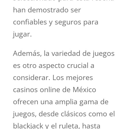
han demostrado ser
confiables y seguros para
jugar.
Además, la variedad de juegos
es otro aspecto crucial a
considerar. Los mejores
casinos online de México
ofrecen una amplia gama de
juegos, desde clásicos como el
blackjack y el ruleta, hasta