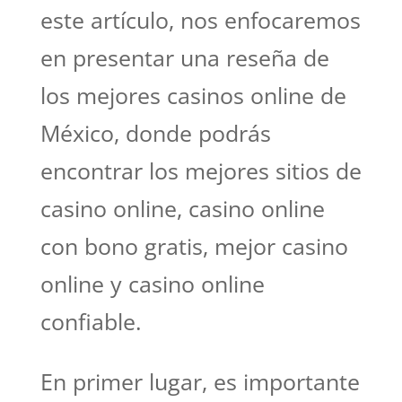
este artículo, nos enfocaremos
en presentar una reseña de
los mejores casinos online de
México, donde podrás
encontrar los mejores sitios de
casino online, casino online
con bono gratis, mejor casino
online y casino online
confiable.
En primer lugar, es importante