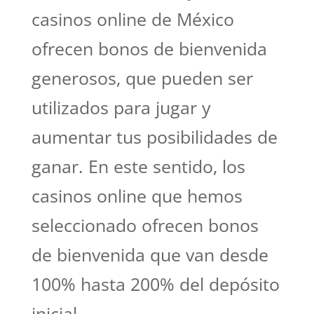
casinos online de México
ofrecen bonos de bienvenida
generosos, que pueden ser
utilizados para jugar y
aumentar tus posibilidades de
ganar. En este sentido, los
casinos online que hemos
seleccionado ofrecen bonos
de bienvenida que van desde
100% hasta 200% del depósito
inicial.