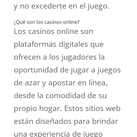
y no excederte en el juego.
¿Qué son los casinos online?
Los casinos online son
plataformas digitales que
ofrecen a los jugadores la
oportunidad de jugar a juegos
de azar y apostar en línea,
desde la comodidad de su
propio hogar. Estos sitios web
están diseñados para brindar
una experiencia de juego