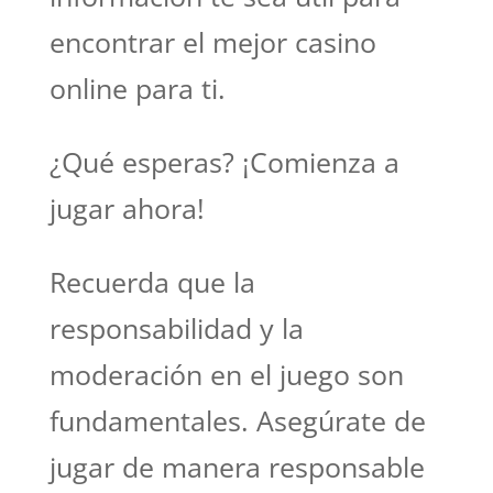
encontrar el mejor casino
online para ti.
¿Qué esperas? ¡Comienza a
jugar ahora!
Recuerda que la
responsabilidad y la
moderación en el juego son
fundamentales. Asegúrate de
jugar de manera responsable