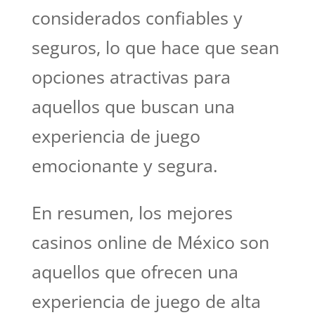
considerados confiables y
seguros, lo que hace que sean
opciones atractivas para
aquellos que buscan una
experiencia de juego
emocionante y segura.
En resumen, los mejores
casinos online de México son
aquellos que ofrecen una
experiencia de juego de alta