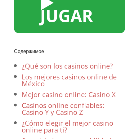
▶️
JUGAR
Содержимое
¿Qué son los casinos online?
Los mejores casinos online de
México
Mejor casino online: Casino X
Casinos online confiables:
Casino Y y Casino Z
¿Cómo elegir el mejor casino
online para ti?