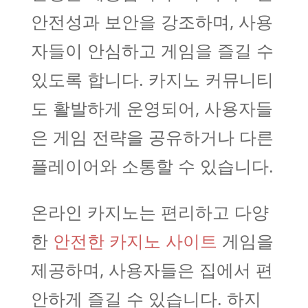
안전성과 보안을 강조하며, 사용
자들이 안심하고 게임을 즐길 수
있도록 합니다. 카지노 커뮤니티
도 활발하게 운영되어, 사용자들
은 게임 전략을 공유하거나 다른
플레이어와 소통할 수 있습니다.
온라인 카지노는 편리하고 다양
한
안전한 카지노 사이트
게임을
제공하며, 사용자들은 집에서 편
안하게 즐길 수 있습니다. 하지