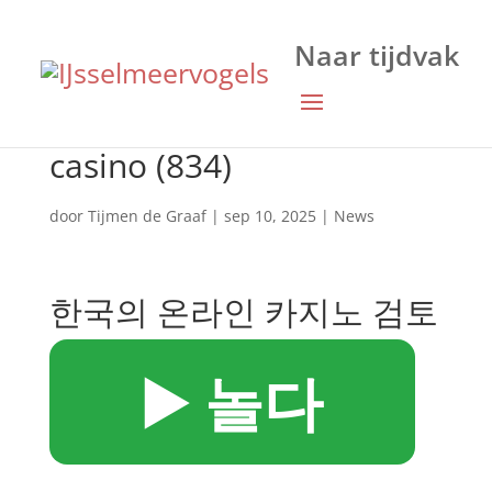
casino (834)
door
Tijmen de Graaf
|
sep 10, 2025
|
News
한국의 온라인 카지노 검토
▶️ 놀다