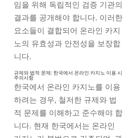
임을 위해 독립적인 검증 기관의
결과를 공개해야 합니다. 이러한
요소들이 결합되어 온라인 카지
노의 유효성과 안전성을 보장합
니다.
규제와 법적 문제: 한국에서 온라인 카지노 이용 시
주의사항
한국에서 온라인 카지노를 이용
하려는 경우, 철저한 규제와 법
적 문제를 이해하고 준수해야 합
니다. 현재 한국에서는 온라인