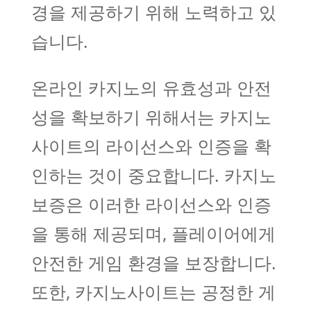
경을 제공하기 위해 노력하고 있
습니다.
온라인 카지노의 유효성과 안전
성을 확보하기 위해서는 카지노
사이트의 라이선스와 인증을 확
인하는 것이 중요합니다. 카지노
보증은 이러한 라이선스와 인증
을 통해 제공되며, 플레이어에게
안전한 게임 환경을 보장합니다.
또한, 카지노사이트는 공정한 게