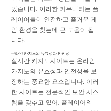
있습니다. 이러한 커뮤니티는 플
레이어들이 안전하고 즐거운 게
임 환경을 찾는데 큰 도움이 됩
니다.
온라인 카지노의 유효성과 안전성
실시간 카지노사이트는 온라인
카지노의 유효성과 안전성을 보
장하는 중요한 요소입니다. 이러
한 사이트는 전문적인 보안 시스
템을 갖추고 있어, 플레이어의