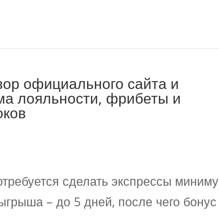
зор официального сайта и
ма лояльности, фрибеты и
оков
отребуется сделать экспрессы миним
ыгрыша – до 5 дней, после чего бонус