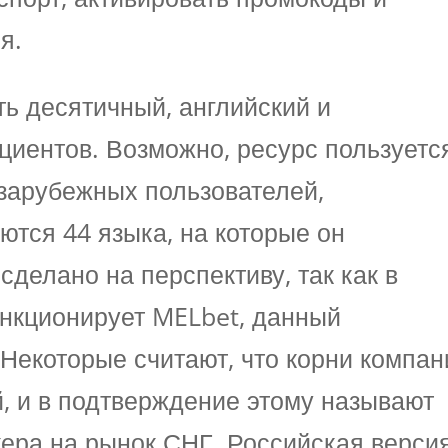
я.
ть десятичный, английский и
иентов. Возможно, ресурс пользуетс
 зарубежных пользователей,
ются 44 языка, на которые он
 сделано на перспективу, так как в
ункционирует MELbet, данный
Некоторые считают, что корни компан
й, и в подтверждение этому называют
ера на рынок СНГ. Российская верси