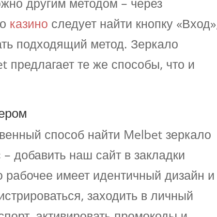
ожно другим методом – через
го
казино
следует найти кнопку «Вход»
ать подходящий метод. Зеркало
t предлагает те же способы, что и
лером
венный способ найти Melbet зеркало
– добавить наш сайт в закладки
ло рабочее имеет идентичный дизайн и
истрироваться, заходить в личный
 спорт, активировать промокоды и