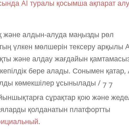
сында AI туралы қосымша ақпарат ал
ық және алдын-алуда маңызды рөл
ттың үлкен мөлшерін тексеру арқылы A
ұлықты және алдау жағдайын қамтамасы
 кепілдік бере алады. Сонымен қатар, 
уалды көмекшілер ұсынылады /
7
7
йыншықтарға сұрақтар қою және жеде
ияларды қолданатын платфортты
фициальный
.