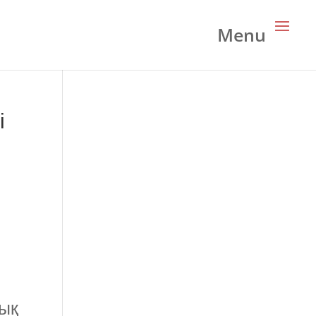
і
лық