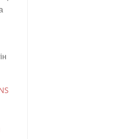
а
ін
INS
н