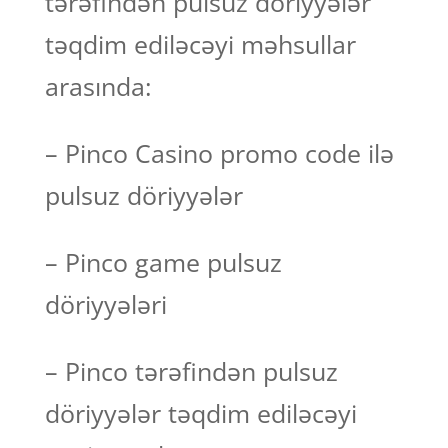
tərəfindən pulsuz döriyyələr
təqdim ediləcəyi məhsullar
arasında:
– Pinco Casino promo code ilə
pulsuz döriyyələr
– Pinco game pulsuz
döriyyələri
– Pinco tərəfindən pulsuz
döriyyələr təqdim ediləcəyi