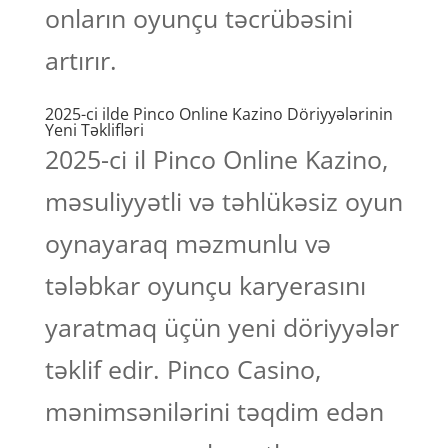
onların oyunçu təcrübəsini
artırır.
2025-ci ilde Pinco Online Kazino Döriyyələrinin
Yeni Təklifləri
2025-ci il Pinco Online Kazino,
məsuliyyətli və təhlükəsiz oyun
oynayaraq məzmunlu və
tələbkar oyunçu karyerasını
yaratmaq üçün yeni döriyyələr
təklif edir. Pinco Casino,
mənimsənilərini təqdim edən