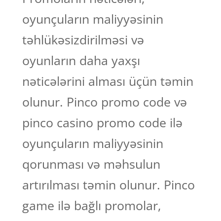
oyunçuların maliyyəsinin
təhlükəsizdirilməsi və
oyunların daha yaxşı
nəticələrini alması üçün təmin
olunur. Pinco promo code və
pinco casino promo code ilə
oyunçuların maliyyəsinin
qorunması və məhsulun
artırılması təmin olunur. Pinco
game ilə bağlı promolar,