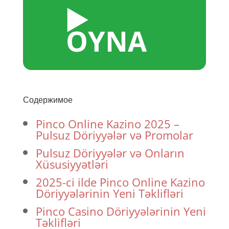
▶️
OYNA
Содержимое
Pinco Online Kazino 2025 –
Pulsuz Döriyyələr və Promolar
Pulsuz Döriyyələr və Onların
Xüsusiyyətləri
2025-ci ilde Pinco Online Kazino
Döriyyələrinin Yeni Təklifləri
Pinco Casino Döriyyələrinin Yeni
Təklifləri