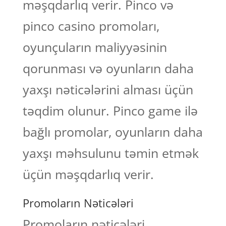
məşqdarlıq verir. Pinco və
pinco casino promoları,
oyunçuların maliyyəsinin
qorunması və oyunların daha
yaxşı nəticələrini alması üçün
təqdim olunur. Pinco game ilə
bağlı promolar, oyunların daha
yaxşı məhsulunu təmin etmək
üçün məşqdarlıq verir.
Promoların Nəticələri
Promoların nəticələri,