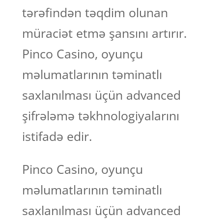
tərəfindən təqdim olunan
müraciət etmə şansını artırır.
Pinco Casino, oyunçu
məlumatlarının təminatlı
saxlanılması üçün advanced
şifrələmə təkhnologiyalarını
istifadə edir.
Pinco Casino, oyunçu
məlumatlarının təminatlı
saxlanılması üçün advanced