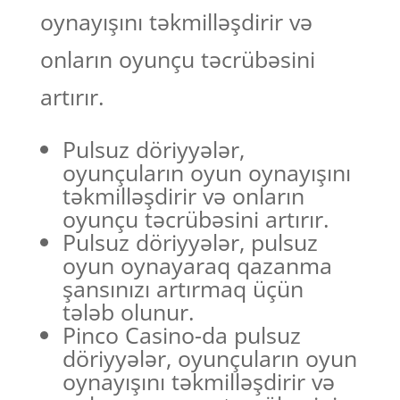
oynayışını təkmilləşdirir və
onların oyunçu təcrübəsini
artırır.
Pulsuz döriyyələr,
oyunçuların oyun oynayışını
təkmilləşdirir və onların
oyunçu təcrübəsini artırır.
Pulsuz döriyyələr, pulsuz
oyun oynayaraq qazanma
şansınızı artırmaq üçün
tələb olunur.
Pinco Casino-da pulsuz
döriyyələr, oyunçuların oyun
oynayışını təkmilləşdirir və