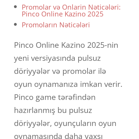
Promolar və Onlarin Nəticələri:
Pinco Online Kazino 2025
Promoların Nəticələri
Pinco Online Kazino 2025-nin
yeni versiyasında pulsuz
döriyyələr və promolar ilə
oyun oynamanıza imkan verir.
Pinco game tərəfindən
hazırlanmış bu pulsuz
döriyyələr, oyunçuların oyun
oynamasında daha yaxşı