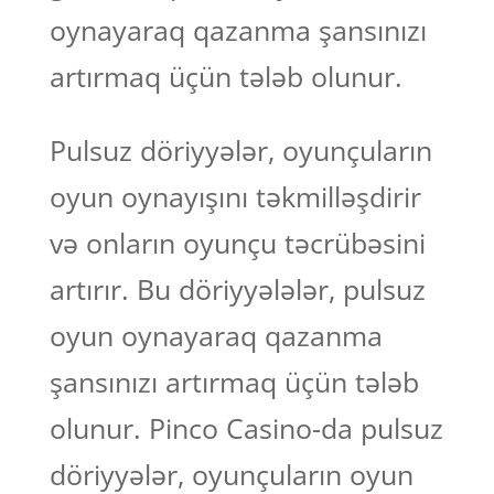
oynayaraq qazanma şansınızı
artırmaq üçün tələb olunur.
Pulsuz döriyyələr, oyunçuların
oyun oynayışını təkmilləşdirir
və onların oyunçu təcrübəsini
artırır. Bu döriyyələlər, pulsuz
oyun oynayaraq qazanma
şansınızı artırmaq üçün tələb
olunur. Pinco Casino-da pulsuz
döriyyələr, oyunçuların oyun