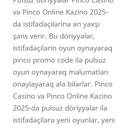
və Pinco Online Kazino 2025-
da istifadəçilərinə ən yaxşı
şans verir. Bu döriyyələr,
istifadəçilərin oyun oynayaraq
pinco promo code ilə pulsuz
oyun oynayaraq məlumatları
onaylayaraq ala bilərlər. Pinco
Casino və Pinco Online Kazino
2025-da pulsuz döriyyələr ilə
istifadəçilərə yeni oyunlar, yeni