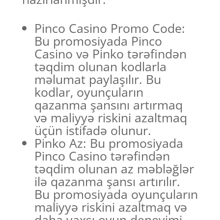
Pinco Casino Promo Code:
Bu promosiyada Pinco
Casino və Pinko tərəfindən
təqdim olunan kodlarla
məlumat paylaşılır. Bu
kodlar, oyunçuların
qazanma şansını artırmaq
və maliyyə riskini azaltmaq
üçün istifadə olunur.
Pinko Az: Bu promosiyada
Pinco Casino tərəfindən
təqdim olunan az məbləğlər
ilə qazanma şansı artırılır.
Bu promosiyada oyunçuların
maliyyə riskini azaltmaq və
daha yaxşı oyun deneyimi