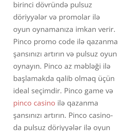
birinci dövründə pulsuz
döriyyələr və promolar ilə
oyun oynamanıza imkan verir.
Pinco promo code ilə qazanma
şansınızı artırın və pulsuz oyun
oynayın. Pinco az məbləği ilə
başlamakda qalib olmaq üçün
ideal seçimdir. Pinco game və
pinco casino
ilə qazanma
şansınızı artırın. Pinco casino-
da pulsuz döriyyələr ilə oyun