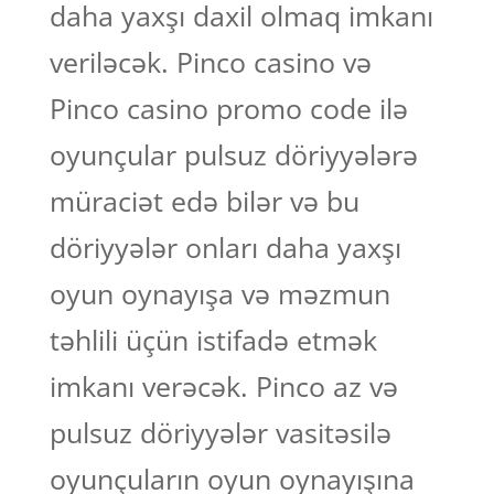
daha yaxşı daxil olmaq imkanı
veriləcək. Pinco casino və
Pinco casino promo code ilə
oyunçular pulsuz döriyyələrə
müraciət edə bilər və bu
döriyyələr onları daha yaxşı
oyun oynayışa və məzmun
təhlili üçün istifadə etmək
imkanı verəcək. Pinco az və
pulsuz döriyyələr vasitəsilə
oyunçuların oyun oynayışına