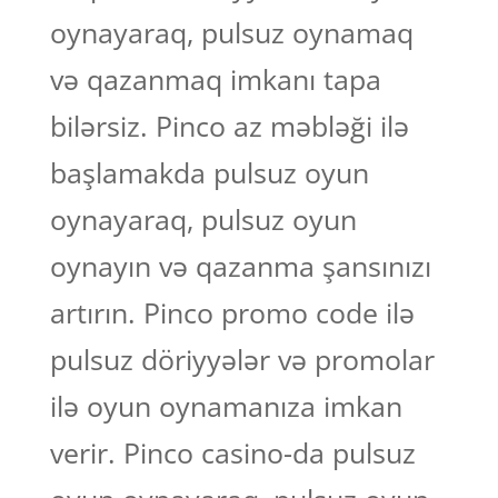
oynayaraq, pulsuz oynamaq
və qazanmaq imkanı tapa
bilərsiz. Pinco az məbləği ilə
başlamakda pulsuz oyun
oynayaraq, pulsuz oyun
oynayın və qazanma şansınızı
artırın. Pinco promo code ilə
pulsuz döriyyələr və promolar
ilə oyun oynamanıza imkan
verir. Pinco casino-da pulsuz