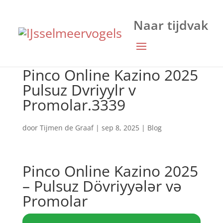
Pinco Online Kazino 2025
Pulsuz Dvriyylr v
Promolar.3339
door
Tijmen de Graaf
|
sep 8, 2025
|
Blog
Pinco Online Kazino 2025
– Pulsuz Dövriyyələr və
Promolar