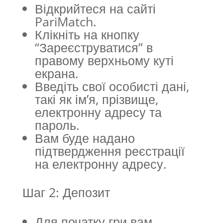
Відкрийтеся на сайті
PariMatch.
Клікніть на кнопку
“Зареєструватися” в
правому верхньому куті
екрана.
Введіть свої особисті дані,
такі як ім’я, прізвище,
електронну адресу та
пароль.
Вам буде надано
підтвердження реєстрації
на електронну адресу.
Шаг 2: Депозит
Для початку гри вам