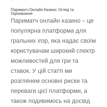
Париматч Онлайн Казино: Огляд та
Оцінювання
Париматч онлайн казино – це
популярна платформа для
гральних ігор, яка надає своїм
користувачам широкий спектр
можливостей для гри та
ставок. У цій статті ми
розглянем основні риски та
переваги цієї платформи, а
також подивимось на досвід