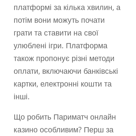
платформі за кілька хвилин, а
потім вони можуть почати
грати та ставити на свої
улюблені ігри. Платформа
також пропонує різні методи
оплати, включаючи банківські
картки, електронні кошти та
інші.
Що робить Париматч онлайн
казино особливим? Перш за