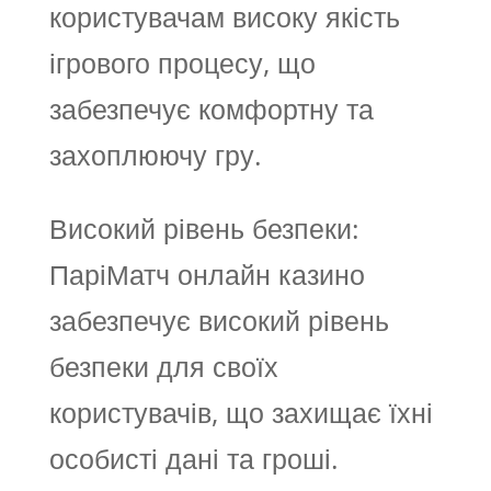
користувачам високу якість
ігрового процесу, що
забезпечує комфортну та
захоплюючу гру.
Високий рівень безпеки:
ПаріМатч онлайн казино
забезпечує високий рівень
безпеки для своїх
користувачів, що захищає їхні
особисті дані та гроші.