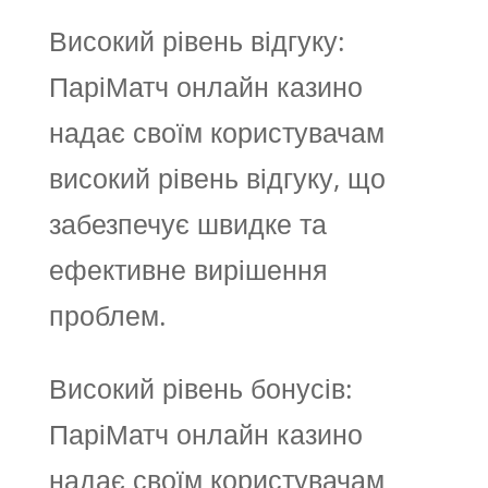
Високий рівень відгуку:
ПаріМатч онлайн казино
надає своїм користувачам
високий рівень відгуку, що
забезпечує швидке та
ефективне вирішення
проблем.
Високий рівень бонусів:
ПаріМатч онлайн казино
надає своїм користувачам