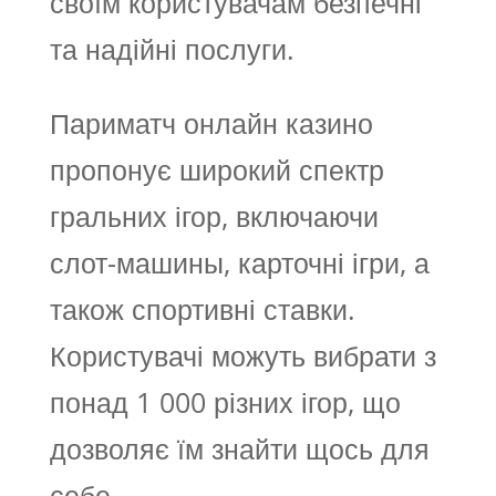
своїм користувачам безпечні
та надійні послуги.
Париматч онлайн казино
пропонує широкий спектр
гральних ігор, включаючи
слот-машины, карточні ігри, а
також спортивні ставки.
Користувачі можуть вибрати з
понад 1 000 різних ігор, що
дозволяє їм знайти щось для
себе.