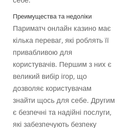
Преимущества та недоліки
Париматч онлайн казино має
кілька переваг, які роблять її
привабливою для
користувачів. Першим з них є
великий вибір ігор, що
дозволяє користувачам
знайти щось для себе. Другим
є безпечні та надійні послуги,
які забезпечують безпеку