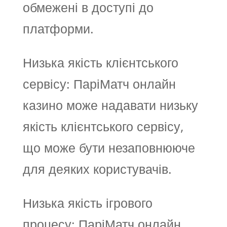
обмежені в доступі до
платформи.
Низька якість клієнтського
сервісу: ПаріМатч онлайн
казино може надавати низьку
якість клієнтського сервісу,
що може бути незаповнююче
для деяких користувачів.
Низька якість ігрового
процесу: ПаріМатч онлайн