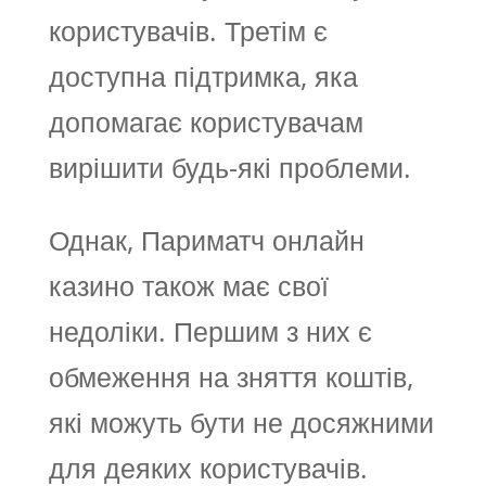
користувачів. Третім є
доступна підтримка, яка
допомагає користувачам
вирішити будь-які проблеми.
Однак, Париматч онлайн
казино також має свої
недоліки. Першим з них є
обмеження на зняття коштів,
які можуть бути не досяжними
для деяких користувачів.