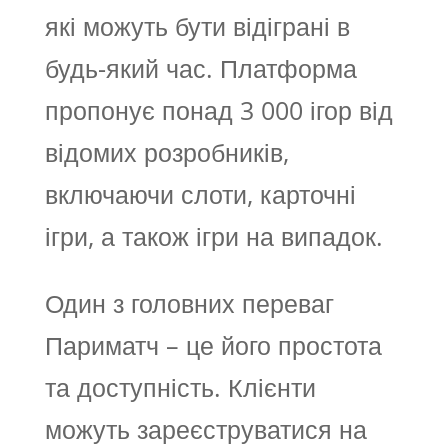
які можуть бути відіграні в
будь-який час. Платформа
пропонує понад 3 000 ігор від
відомих розробників,
включаючи слоти, карточні
ігри, а також ігри на випадок.
Один з головних переваг
Париматч – це його простота
та доступність. Клієнти
можуть зареєструватися на