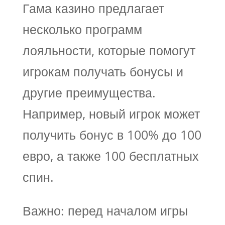
Гама казино предлагает
несколько программ
лояльности, которые помогут
игрокам получать бонусы и
другие преимущества.
Например, новый игрок может
получить бонус в 100% до 100
евро, а также 100 бесплатных
спин.
Важно: перед началом игры