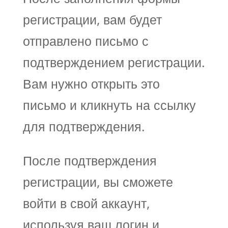
регистрации, вам будет
отправлено письмо с
подтверждением регистрации.
Вам нужно открыть это
письмо и кликнуть на ссылку
для подтверждения.
После подтверждения
регистрации, вы сможете
войти в свой аккаунт,
используя ваш логин и