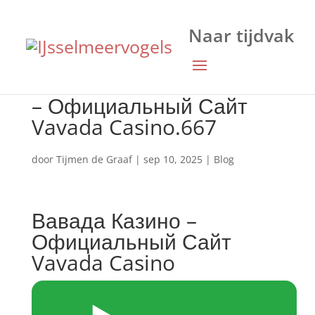
– Официальный Сайт
Vavada Casino.667
door
Tijmen de Graaf
|
sep 10, 2025
|
Blog
Вавада Казино –
Официальный Сайт
Vavada Casino