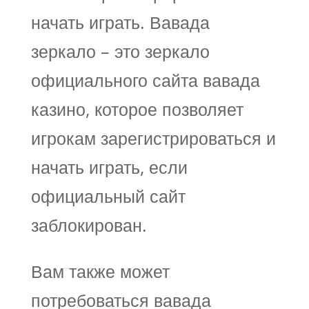
начать играть. Вавада
зеркало – это зеркало
официального сайта вавада
казино, которое позволяет
игрокам зарегистрироваться и
начать играть, если
официальный сайт
заблокирован.
Вам также может
потребоваться вавада