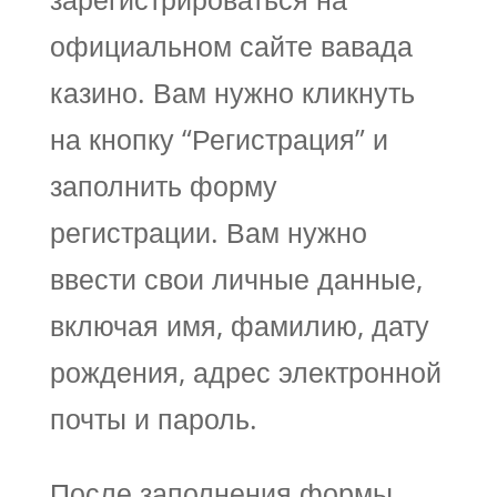
официальном сайте вавада
казино. Вам нужно кликнуть
на кнопку “Регистрация” и
заполнить форму
регистрации. Вам нужно
ввести свои личные данные,
включая имя, фамилию, дату
рождения, адрес электронной
почты и пароль.
После заполнения формы