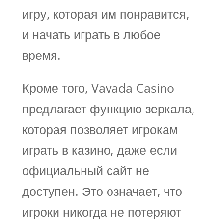
игру, которая им понравится,
и начать играть в любое
время.
Кроме того, Vavada Casino
предлагает функцию зеркала,
которая позволяет игрокам
играть в казино, даже если
официальный сайт не
доступен. Это означает, что
игроки никогда не потеряют