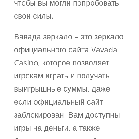
чтобы вы могли попробовать
свои силы.
Вавада зеркало – это зеркало
официального сайта Vavada
Casino, которое позволяет
игрокам играть и получать
выигрышные суммы, даже
если официальный сайт
заблокирован. Вам доступны
игры на деньги, а также