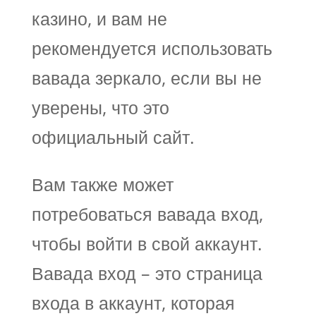
казино, и вам не
рекомендуется использовать
вавада зеркало, если вы не
уверены, что это
официальный сайт.
Вам также может
потребоваться вавада вход,
чтобы войти в свой аккаунт.
Вавада вход – это страница
входа в аккаунт, которая