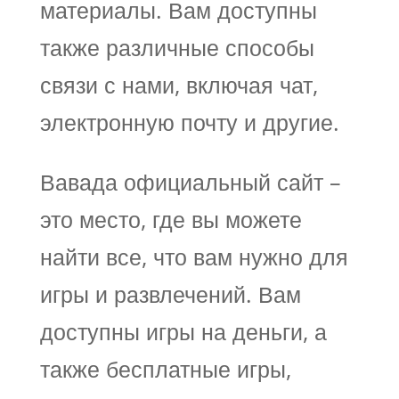
материалы. Вам доступны
также различные способы
связи с нами, включая чат,
электронную почту и другие.
Вавада официальный сайт –
это место, где вы можете
найти все, что вам нужно для
игры и развлечений. Вам
доступны игры на деньги, а
также бесплатные игры,