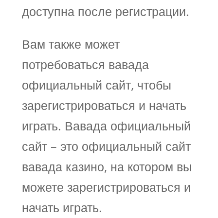
доступна после регистрации.
Вам также может
потребоваться вавада
официальный сайт, чтобы
зарегистрироваться и начать
играть. Вавада официальный
сайт – это официальный сайт
вавада казино, на котором вы
можете зарегистрироваться и
начать играть.