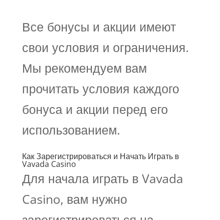
Все бонусы и акции имеют
свои условия и ограничения.
Мы рекомендуем вам
прочитать условия каждого
бонуса и акции перед его
использованием.
Как Зарегистрироваться и Начать Играть в
Vavada Casino
Для начала играть в Vavada
Casino, вам нужно
зарегистрироваться на