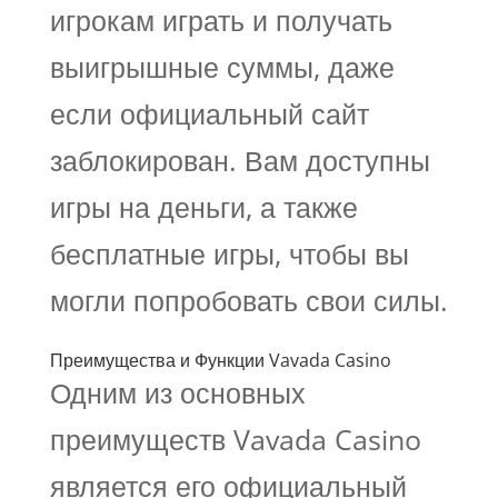
игрокам играть и получать
выигрышные суммы, даже
если официальный сайт
заблокирован. Вам доступны
игры на деньги, а также
бесплатные игры, чтобы вы
могли попробовать свои силы.
Преимущества и Функции Vavada Casino
Одним из основных
преимуществ Vavada Casino
является его официальный