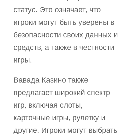
статус. Это означает, что
игроки могут быть уверены в
безопасности своих данных и
средств, а также в честности
игры.
Вавада Казино также
предлагает широкий спектр
игр, включая слоты,
карточные игры, рулетку и
другие. Игроки могут выбрать