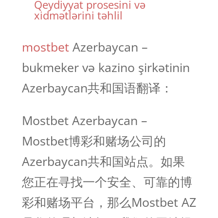
Qeydiyyat prosesini və
xidmətlərini təhlil
mostbet
Azerbaycan –
bukmeker və kazino şirkətinin
Azerbaycan共和国语翻译：
Mostbet Azerbaycan –
Mostbet博彩和赌场公司的
Azerbaycan共和国站点。如果
您正在寻找一个安全、可靠的博
彩和赌场平台，那么Mostbet AZ