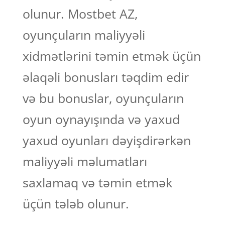
olunur. Mostbet AZ,
oyunçuların maliyyəli
xidmətlərini təmin etmək üçün
əlaqəli bonusları təqdim edir
və bu bonuslar, oyunçuların
oyun oynayışında və yaxud
yaxud oyunları dəyişdirərkən
maliyyəli məlumatları
saxlamaq və təmin etmək
üçün tələb olunur.