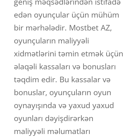
geniş məqsədlərindən istifadə
edən oyunçular üçün mühüm
bir mərhələdir. Mostbet AZ,
oyunçuların maliyyəli
xidmətlərini təmin etmək üçün
əlaqəli kassaları və bonusları
təqdim edir. Bu kassalar və
bonuslar, oyunçuların oyun
oynayışında və yaxud yaxud
oyunları dəyişdirərkən
maliyyəli məlumatları