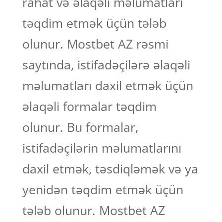
rahat və əlaqəli məlumatları
təqdim etmək üçün tələb
olunur. Mostbet AZ rəsmi
saytında, istifadəçilərə əlaqəli
məlumatları daxil etmək üçün
əlaqəli formalar təqdim
olunur. Bu formalar,
istifadəçilərin məlumatlarını
daxil etmək, təsdiqləmək və ya
yenidən təqdim etmək üçün
tələb olunur. Mostbet AZ