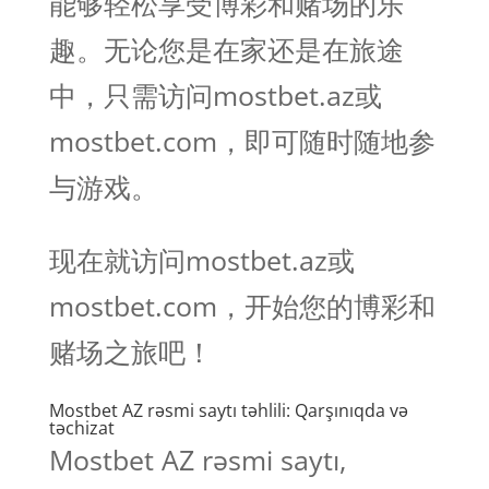
能够轻松享受博彩和赌场的乐
趣。无论您是在家还是在旅途
中，只需访问mostbet.az或
mostbet.com，即可随时随地参
与游戏。
现在就访问mostbet.az或
mostbet.com，开始您的博彩和
赌场之旅吧！
Mostbet AZ rəsmi saytı təhlili: Qarşınıqda və
təchizat
Mostbet AZ rəsmi saytı,