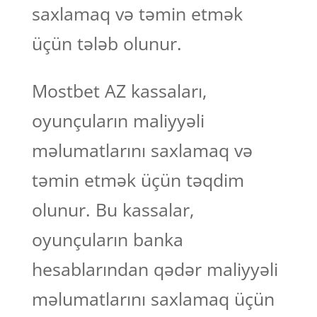
saxlamaq və təmin etmək
üçün tələb olunur.
Mostbet AZ kassaları,
oyunçuların maliyyəli
məlumatlarını saxlamaq və
təmin etmək üçün təqdim
olunur. Bu kassalar,
oyunçuların banka
hesablarından qədər maliyyəli
məlumatlarını saxlamaq üçün