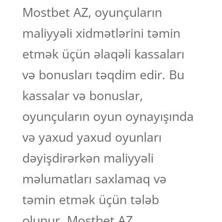
Mostbet AZ, oyunçuların
maliyyəli xidmətlərini təmin
etmək üçün əlaqəli kassaları
və bonusları təqdim edir. Bu
kassalar və bonuslar,
oyunçuların oyun oynayışında
və yaxud yaxud oyunları
dəyişdirərkən maliyyəli
məlumatları saxlamaq və
təmin etmək üçün tələb
olunur. Mostbet AZ,