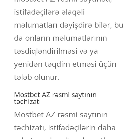
istifadəçilərə əlaqəli
məlumatları dəyişdirə bilər, bu
da onların məlumatlarının
təsdiqləndirilməsi və ya
yenidən təqdim etməsi üçün
tələb olunur.
Mostbet AZ rəsmi saytının
təchizatı
Mostbet AZ rəsmi saytının
təchizatı, istifadəçilərin daha