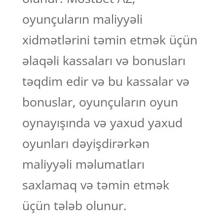
oyunçuların maliyyəli
xidmətlərini təmin etmək üçün
əlaqəli kassaları və bonusları
təqdim edir və bu kassalar və
bonuslar, oyunçuların oyun
oynayışında və yaxud yaxud
oyunları dəyişdirərkən
maliyyəli məlumatları
saxlamaq və təmin etmək
üçün tələb olunur.