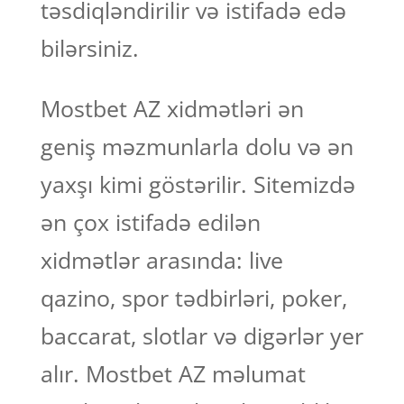
təsdiqləndirilir və istifadə edə
bilərsiniz.
Mostbet AZ xidmətləri ən
geniş məzmunlarla dolu və ən
yaxşı kimi göstərilir. Sitemizdə
ən çox istifadə edilən
xidmətlər arasında: live
qazino, spor tədbirləri, poker,
baccarat, slotlar və digərlər yer
alır. Mostbet AZ məlumat