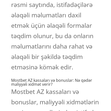
rəsmi saytında, istifadəçilərə
əlaqəli məlumatları daxil
etmək üçün əlaqəli formalar
təqdim olunur, bu da onların
məlumatlarını daha rahat və
əlaqəli bir şəkildə təqdim
etməsinə kömək edir.
Mostbet AZ kassaları və bonuslar: Nə qədər
maliyyəli xidmət verir?
Mostbet AZ kassaları və
bonuslar, maliyyəli xidmətlərin