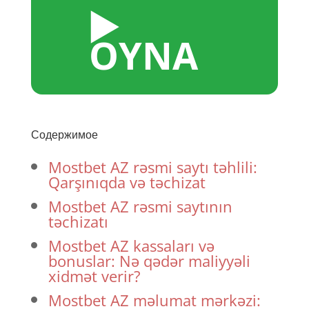
▶️
OYNA
Содержимое
Mostbet AZ rəsmi saytı təhlili:
Qarşınıqda və təchizat
Mostbet AZ rəsmi saytının
təchizatı
Mostbet AZ kassaları və
bonuslar: Nə qədər maliyyəli
xidmət verir?
Mostbet AZ məlumat mərkəzi: