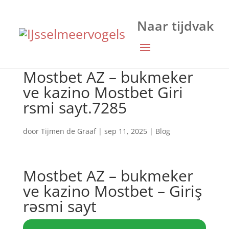
Mostbet AZ – bukmeker
ve kazino Mostbet Giri
rsmi sayt.7285
door
Tijmen de Graaf
|
sep 11, 2025
|
Blog
Mostbet AZ – bukmeker
ve kazino Mostbet – Giriş
rəsmi sayt