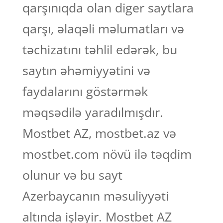
qarşınıqda olan diger saytlara
qarşı, əlaqəli məlumatları və
təchizatını təhlil edərək, bu
saytın əhəmiyyətini və
faydalarını göstərmək
məqsədilə yaradılmışdır.
Mostbet AZ, mostbet.az və
mostbet.com növü ilə təqdim
olunur və bu sayt
Azerbaycanın məsuliyyəti
altında işləyir. Mostbet AZ