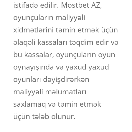
istifadə edilir. Mostbet AZ,
oyunçuların maliyyəli
xidmətlərini təmin etmək üçün
əlaqəli kassaları təqdim edir və
bu kassalar, oyunçuların oyun
oynayışında və yaxud yaxud
oyunları dəyişdirərkən
maliyyəli məlumatları
saxlamaq və təmin etmək
üçün tələb olunur.