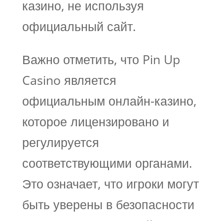
казино, не используя
официальный сайт.
Важно отметить, что Pin Up
Casino является
официальным онлайн-казино,
которое лицензировано и
регулируется
соответствующими органами.
Это означает, что игроки могут
быть уверены в безопасности