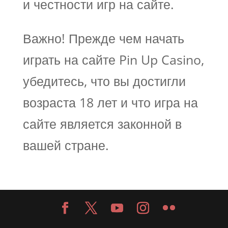
и честности игр на сайте.
Важно! Прежде чем начать
играть на сайте Pin Up Casino,
убедитесь, что вы достигли
возраста 18 лет и что игра на
сайте является законной в
вашей стране.