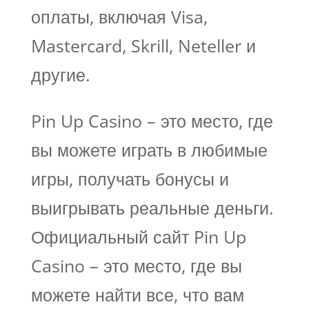
оплаты, включая Visa,
Mastercard, Skrill, Neteller и
другие.
Pin Up Casino – это место, где
вы можете играть в любимые
игры, получать бонусы и
выигрывать реальные деньги.
Официальный сайт Pin Up
Casino – это место, где вы
можете найти все, что вам