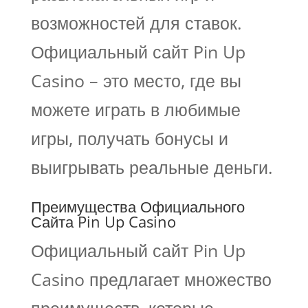
возможностей для ставок.
Официальный сайт Pin Up
Casino – это место, где вы
можете играть в любимые
игры, получать бонусы и
выигрывать реальные деньги.
Преимущества Официального
Сайта Pin Up Casino
Официальный сайт Pin Up
Casino предлагает множество