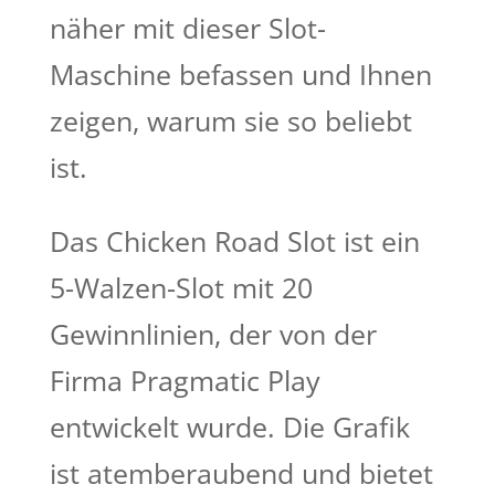
näher mit dieser Slot-
Maschine befassen und Ihnen
zeigen, warum sie so beliebt
ist.
Das Chicken Road Slot ist ein
5-Walzen-Slot mit 20
Gewinnlinien, der von der
Firma Pragmatic Play
entwickelt wurde. Die Grafik
ist atemberaubend und bietet