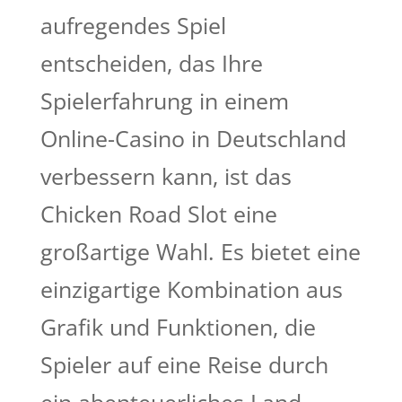
aufregendes Spiel
entscheiden, das Ihre
Spielerfahrung in einem
Online-Casino in Deutschland
verbessern kann, ist das
Chicken Road Slot eine
großartige Wahl. Es bietet eine
einzigartige Kombination aus
Grafik und Funktionen, die
Spieler auf eine Reise durch