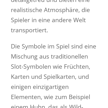
realistische Atmosphäre, die
Spieler in eine andere Welt
transportiert.
Die Symbole im Spiel sind eine
Mischung aus traditionellen
Slot-Symbolen wie Früchten,
Karten und Spielkarten, und
einigen einzigartigen
Elementen, wie zum Beispiel
einem Huhn, das als Wild-