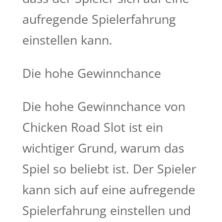
aufregende Spielerfahrung
einstellen kann.
Die hohe Gewinnchance
Die hohe Gewinnchance von
Chicken Road Slot ist ein
wichtiger Grund, warum das
Spiel so beliebt ist. Der Spieler
kann sich auf eine aufregende
Spielerfahrung einstellen und