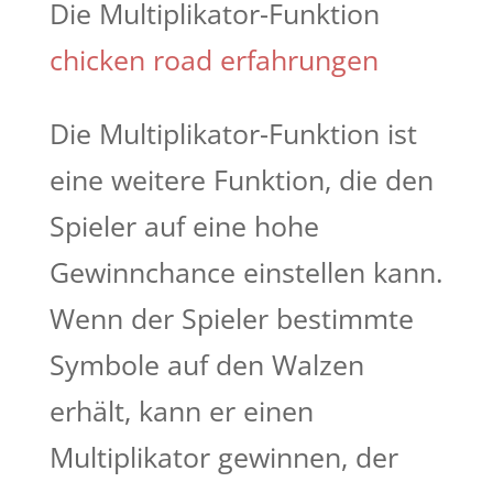
Die Multiplikator-Funktion
chicken road erfahrungen
Die Multiplikator-Funktion ist
eine weitere Funktion, die den
Spieler auf eine hohe
Gewinnchance einstellen kann.
Wenn der Spieler bestimmte
Symbole auf den Walzen
erhält, kann er einen
Multiplikator gewinnen, der