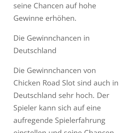
seine Chancen auf hohe
Gewinne erhöhen.
Die Gewinnchancen in
Deutschland
Die Gewinnchancen von
Chicken Road Slot sind auch in
Deutschland sehr hoch. Der
Spieler kann sich auf eine
aufregende Spielerfahrung
einstellen und seine Chancen