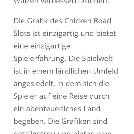
Walzen verbessern können.
Die Grafik des Chicken Road
Slots ist einzigartig und bietet
eine einzigartige
Spielerfahrung. Die Spielwelt
ist in einem ländlichen Umfeld
angesiedelt, in dem sich die
Spieler auf eine Reise durch
ein abenteuerliches Land
begeben. Die Grafiken sind
detailgetreu und bieten eine