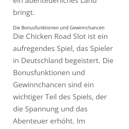
ein abenteuerliches Land
bringt.
Die Bonusfunktionen und Gewinnchancen
Die Chicken Road Slot ist ein
aufregendes Spiel, das Spieler
in Deutschland begeistert. Die
Bonusfunktionen und
Gewinnchancen sind ein
wichtiger Teil des Spiels, der
die Spannung und das
Abenteuer erhöht. Im