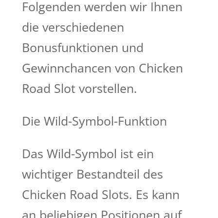
Folgenden werden wir Ihnen
die verschiedenen
Bonusfunktionen und
Gewinnchancen von Chicken
Road Slot vorstellen.
Die Wild-Symbol-Funktion
Das Wild-Symbol ist ein
wichtiger Bestandteil des
Chicken Road Slots. Es kann
an beliebigen Positionen auf