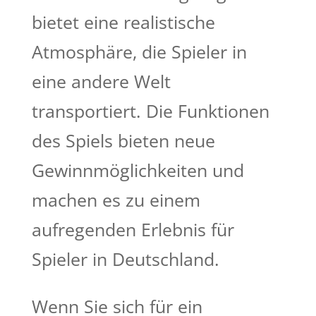
bietet eine realistische
Atmosphäre, die Spieler in
eine andere Welt
transportiert. Die Funktionen
des Spiels bieten neue
Gewinnmöglichkeiten und
machen es zu einem
aufregenden Erlebnis für
Spieler in Deutschland.
Wenn Sie sich für ein