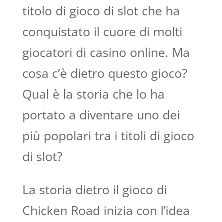
titolo di gioco di slot che ha
conquistato il cuore di molti
giocatori di casino online. Ma
cosa c’è dietro questo gioco?
Qual è la storia che lo ha
portato a diventare uno dei
più popolari tra i titoli di gioco
di slot?
La storia dietro il gioco di
Chicken Road inizia con l’idea