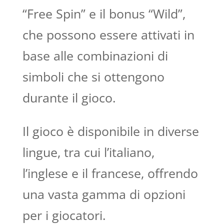
“Free Spin” e il bonus “Wild”,
che possono essere attivati in
base alle combinazioni di
simboli che si ottengono
durante il gioco.
Il gioco è disponibile in diverse
lingue, tra cui l’italiano,
l’inglese e il francese, offrendo
una vasta gamma di opzioni
per i giocatori.