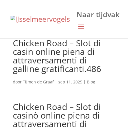
Chicken Road – Slot di
casin online piena di
attraversamenti di
galline gratificanti.486
door
Tijmen de Graaf
|
sep 11, 2025
|
Blog
Chicken Road – Slot di
casinò online piena di
attraversamenti di