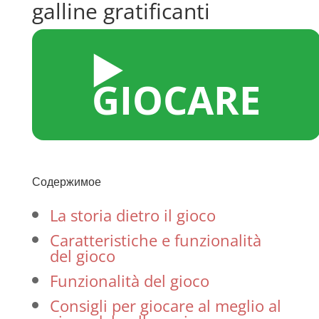
galline gratificanti
▶️
GIOCARE
Содержимое
La storia dietro il gioco
Caratteristiche e funzionalità
del gioco
Funzionalità del gioco
Consigli per giocare al meglio al