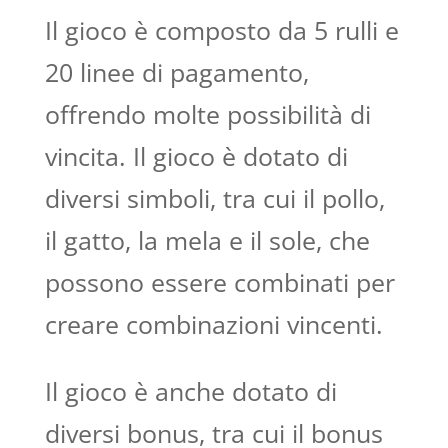
Il gioco è composto da 5 rulli e
20 linee di pagamento,
offrendo molte possibilità di
vincita. Il gioco è dotato di
diversi simboli, tra cui il pollo,
il gatto, la mela e il sole, che
possono essere combinati per
creare combinazioni vincenti.
Il gioco è anche dotato di
diversi bonus, tra cui il bonus