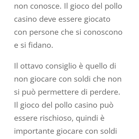
non conosce. Il gioco del pollo
casino deve essere giocato
con persone che si conoscono
e si fidano.
Il ottavo consiglio è quello di
non giocare con soldi che non
si può permettere di perdere.
Il gioco del pollo casino può
essere rischioso, quindi è
importante giocare con soldi