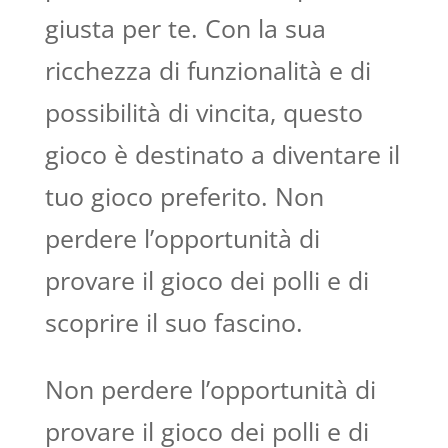
giusta per te. Con la sua
ricchezza di funzionalità e di
possibilità di vincita, questo
gioco è destinato a diventare il
tuo gioco preferito. Non
perdere l’opportunità di
provare il gioco dei polli e di
scoprire il suo fascino.
Non perdere l’opportunità di
provare il gioco dei polli e di