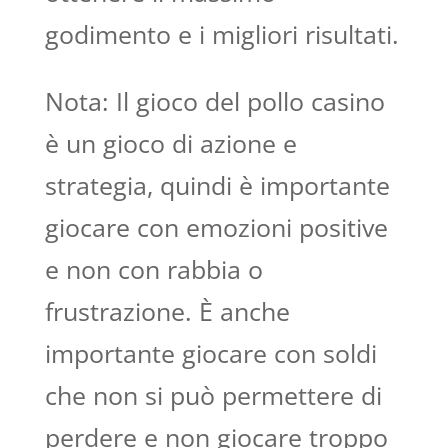
godimento e i migliori risultati.
Nota: Il gioco del pollo casino
è un gioco di azione e
strategia, quindi è importante
giocare con emozioni positive
e non con rabbia o
frustrazione. È anche
importante giocare con soldi
che non si può permettere di
perdere e non giocare troppo