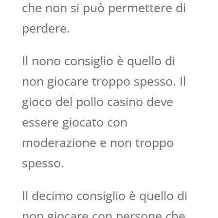
che non si può permettere di
perdere.
Il nono consiglio è quello di
non giocare troppo spesso. Il
gioco del pollo casino deve
essere giocato con
moderazione e non troppo
spesso.
Il decimo consiglio è quello di
non giocare con persone che