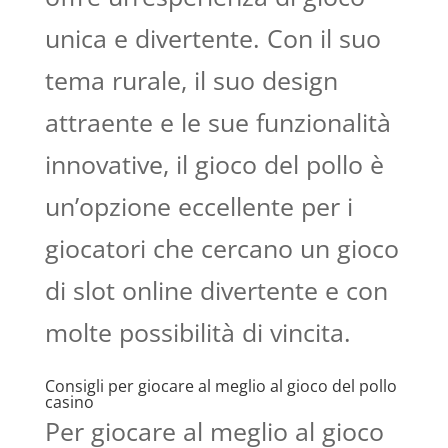
unica e divertente. Con il suo
tema rurale, il suo design
attraente e le sue funzionalità
innovative, il gioco del pollo è
un’opzione eccellente per i
giocatori che cercano un gioco
di slot online divertente e con
molte possibilità di vincita.
Consigli per giocare al meglio al gioco del pollo
casino
Per giocare al meglio al gioco