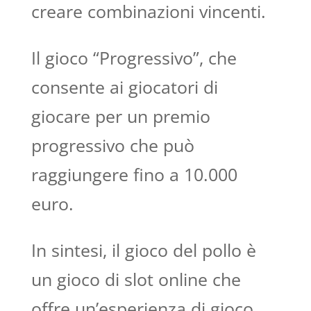
creare combinazioni vincenti.
Il gioco “Progressivo”, che
consente ai giocatori di
giocare per un premio
progressivo che può
raggiungere fino a 10.000
euro.
In sintesi, il gioco del pollo è
un gioco di slot online che
offre un’esperienza di gioco