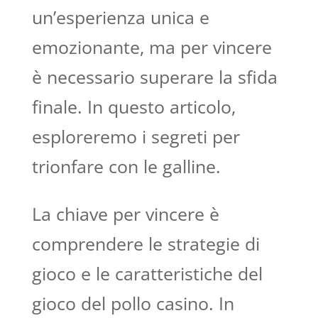
un’esperienza unica e
emozionante, ma per vincere
è necessario superare la sfida
finale. In questo articolo,
esploreremo i segreti per
trionfare con le galline.
La chiave per vincere è
comprendere le strategie di
gioco e le caratteristiche del
gioco del pollo casino. In