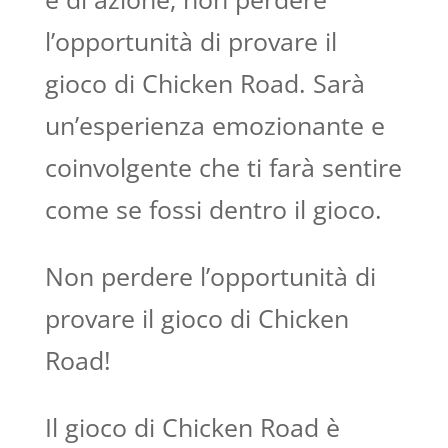
l’opportunità di provare il
gioco di Chicken Road. Sarà
un’esperienza emozionante e
coinvolgente che ti farà sentire
come se fossi dentro il gioco.
Non perdere l’opportunità di
provare il gioco di Chicken
Road!
Il gioco di Chicken Road è