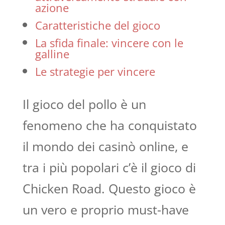
azione
Caratteristiche del gioco
La sfida finale: vincere con le
galline
Le strategie per vincere
Il gioco del pollo è un
fenomeno che ha conquistato
il mondo dei casinò online, e
tra i più popolari c’è il gioco di
Chicken Road. Questo gioco è
un vero e proprio must-have