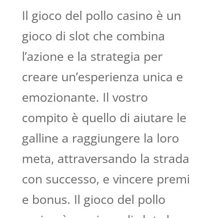
Il gioco del pollo casino è un
gioco di slot che combina
l’azione e la strategia per
creare un’esperienza unica e
emozionante. Il vostro
compito è quello di aiutare le
galline a raggiungere la loro
meta, attraversando la strada
con successo, e vincere premi
e bonus. Il gioco del pollo