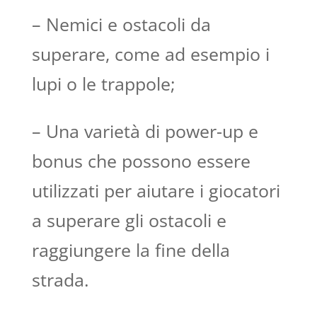
– Nemici e ostacoli da
superare, come ad esempio i
lupi o le trappole;
– Una varietà di power-up e
bonus che possono essere
utilizzati per aiutare i giocatori
a superare gli ostacoli e
raggiungere la fine della
strada.