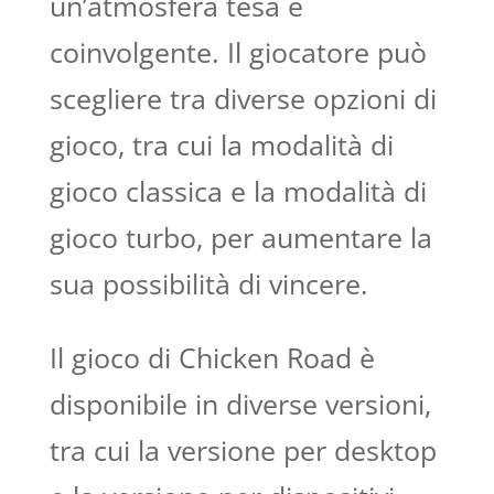
un’atmosfera tesa e
coinvolgente. Il giocatore può
scegliere tra diverse opzioni di
gioco, tra cui la modalità di
gioco classica e la modalità di
gioco turbo, per aumentare la
sua possibilità di vincere.
Il gioco di Chicken Road è
disponibile in diverse versioni,
tra cui la versione per desktop