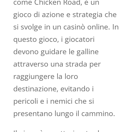
come Chicken Road, è un
gioco di azione e strategia che
si svolge in un casinò online. In
questo gioco, i giocatori
devono guidare le galline
attraverso una strada per
raggiungere la loro
destinazione, evitando i
pericoli e i nemici che si
presentano lungo il cammino.