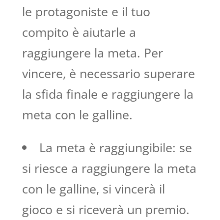
le protagoniste e il tuo
compito è aiutarle a
raggiungere la meta. Per
vincere, è necessario superare
la sfida finale e raggiungere la
meta con le galline.
La meta è raggiungibile: se
si riesce a raggiungere la meta
con le galline, si vincerà il
gioco e si riceverà un premio.