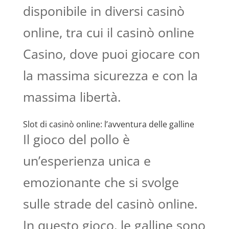
disponibile in diversi casinò
online, tra cui il casinò online
Casino, dove puoi giocare con
la massima sicurezza e con la
massima libertà.
Slot di casinò online: l’avventura delle galline
Il gioco del pollo è
un’esperienza unica e
emozionante che si svolge
sulle strade del casinò online.
In questo gioco, le galline sono