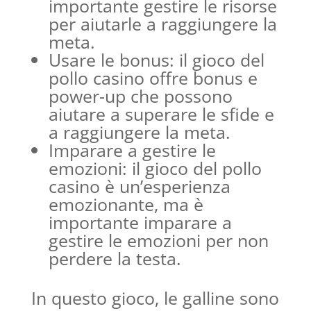
importante gestire le risorse
per aiutarle a raggiungere la
meta.
Usare le bonus: il gioco del
pollo casino offre bonus e
power-up che possono
aiutare a superare le sfide e
a raggiungere la meta.
Imparare a gestire le
emozioni: il gioco del pollo
casino è un’esperienza
emozionante, ma è
importante imparare a
gestire le emozioni per non
perdere la testa.
In questo gioco, le galline sono