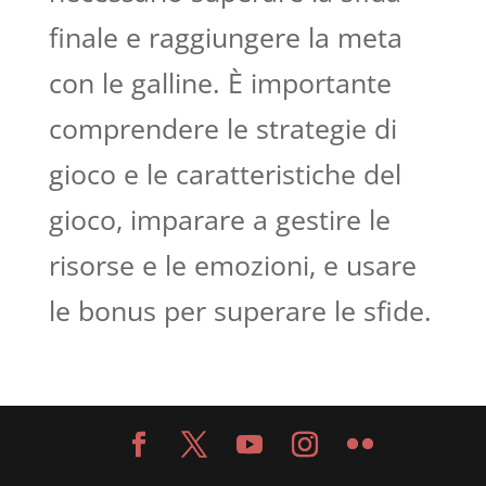
finale e raggiungere la meta
con le galline. È importante
comprendere le strategie di
gioco e le caratteristiche del
gioco, imparare a gestire le
risorse e le emozioni, e usare
le bonus per superare le sfide.