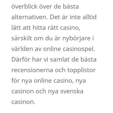
överblick över de bästa
alternativen. Det är inte alltid
lätt att hitta rätt casino,
särskilt om du är nybörjare i
världen av online casinospel.
Därför har vi samlat de bästa
recensionerna och topplistor
för nya online casino, nya
casinon och nya svenska
casinon.