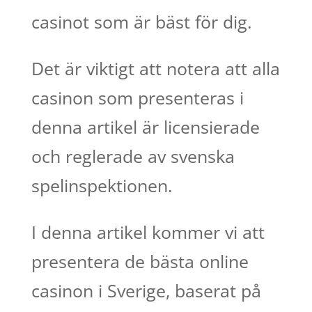
casinot som är bäst för dig.
Det är viktigt att notera att alla
casinon som presenteras i
denna artikel är licensierade
och reglerade av svenska
spelinspektionen.
I denna artikel kommer vi att
presentera de bästa online
casinon i Sverige, baserat på