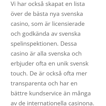
Vi har också skapat en lista
över de bästa nya svenska
casino, som är licensierade
och godkända av svenska
spelinspektionen. Dessa
casino är alla svenska och
erbjuder ofta en unik svensk
touch. De är också ofta mer
transparenta och har en
bättre kundservice än många
av de internationella casinona.