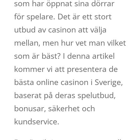
som har öppnat sina dörrar
för spelare. Det är ett stort
utbud av casinon att välja
mellan, men hur vet man vilket
som är bäst? I denna artikel
kommer vi att presentera de
bästa online casinon i Sverige,
baserat på deras spelutbud,
bonusar, säkerhet och
kundservice.