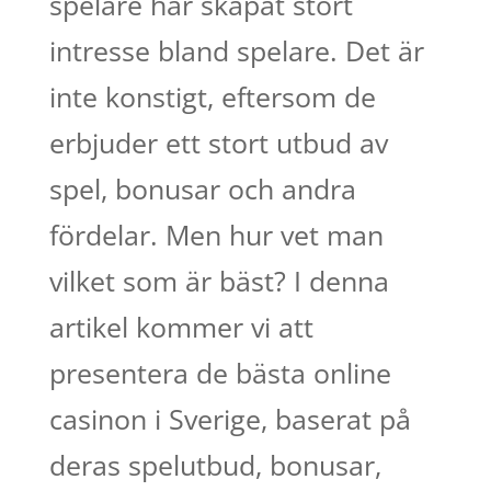
spelare har skapat stort
intresse bland spelare. Det är
inte konstigt, eftersom de
erbjuder ett stort utbud av
spel, bonusar och andra
fördelar. Men hur vet man
vilket som är bäst? I denna
artikel kommer vi att
presentera de bästa online
casinon i Sverige, baserat på
deras spelutbud, bonusar,