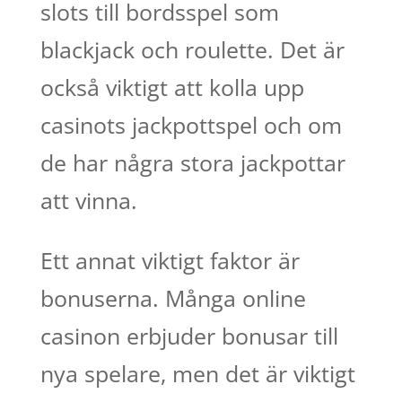
slots till bordsspel som
blackjack och roulette. Det är
också viktigt att kolla upp
casinots jackpottspel och om
de har några stora jackpottar
att vinna.
Ett annat viktigt faktor är
bonuserna. Många online
casinon erbjuder bonusar till
nya spelare, men det är viktigt