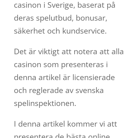
casinon i Sverige, baserat på
deras spelutbud, bonusar,
säkerhet och kundservice.
Det är viktigt att notera att alla
casinon som presenteras i
denna artikel är licensierade
och reglerade av svenska
spelinspektionen.
I denna artikel kommer vi att
presentera de bästa online