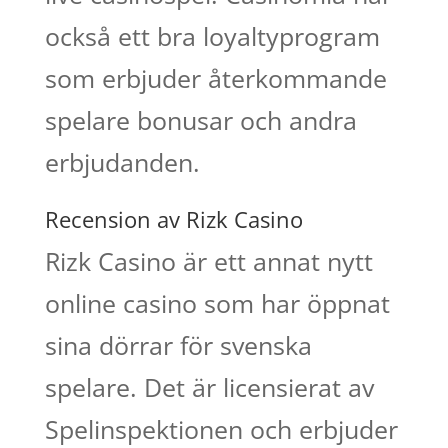
också ett bra loyaltyprogram
som erbjuder återkommande
spelare bonusar och andra
erbjudanden.
Recension av Rizk Casino
Rizk Casino är ett annat nytt
online casino som har öppnat
sina dörrar för svenska
spelare. Det är licensierat av
Spelinspektionen och erbjuder