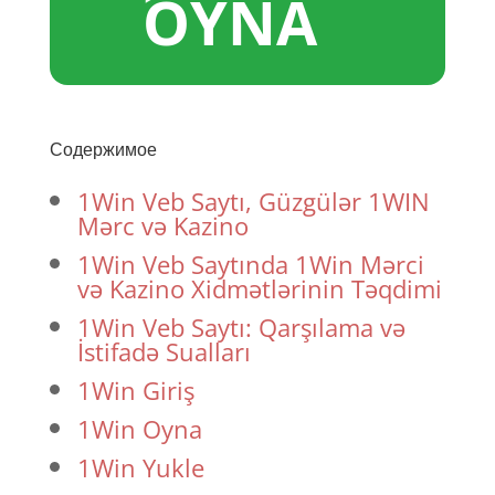
OYNA
Содержимое
1Win Veb Saytı, Güzgülər 1WIN
Mərc və Kazino
1Win Veb Saytında 1Win Mərci
və Kazino Xidmətlərinin Təqdimi
1Win Veb Saytı: Qarşılama və
İstifadə Sualları
1Win Giriş
1Win Oyna
1Win Yukle