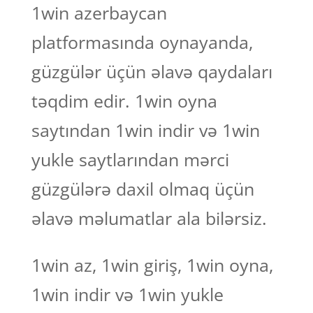
1win azerbaycan
platformasında oynayanda,
güzgülər üçün əlavə qaydaları
təqdim edir. 1win oyna
saytından 1win indir və 1win
yukle saytlarından mərci
güzgülərə daxil olmaq üçün
əlavə məlumatlar ala bilərsiz.
1win az, 1win giriş, 1win oyna,
1win indir və 1win yukle