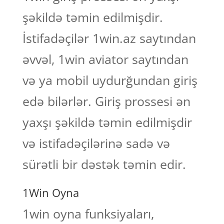
şəkildə təmin edilmişdir.
İstifadəçilər 1win.az saytından
əvvəl, 1win aviator saytından
və ya mobil uydurğundan giriş
edə bilərlər. Giriş prossesi ən
yaxşı şəkildə təmin edilmişdir
və istifadəçilərinə sadə və
sürətli bir dəstək təmin edir.
1Win Oyna
1win oyna funksiyaları,