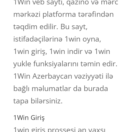
1Win veb saytı, qazino və mərc
mərkəzi platforma tərəfindən
təqdim edilir. Bu sayt,
istifadəçilərinə 1win oyna,
1win giriş, 1win indir və 1win
yukle funksiyalarını təmin edir.
1Win Azerbaycan vəziyyəti ilə
bağlı məlumatlar da burada
tapa bilərsiniz.
1Win Giriş
1win giriş prossesi ən yaxşı