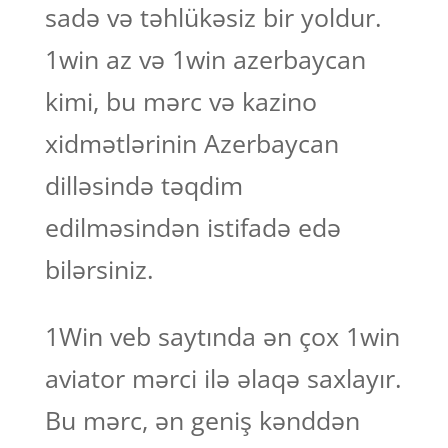
sadə və təhlükəsiz bir yoldur.
1win az və 1win azerbaycan
kimi, bu mərc və kazino
xidmətlərinin Azerbaycan
dilləsində təqdim
edilməsindən istifadə edə
bilərsiniz.
1Win veb saytında ən çox 1win
aviator mərci ilə əlaqə saxlayır.
Bu mərc, ən geniş kənddən