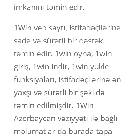
imkanını təmin edir.
1Win veb saytı, istifadəçilərinə
sadə və sürətli bir dəstək
təmin edir. 1win oyna, 1win
giriş, 1win indir, 1win yukle
funksiyaları, istifadəçilərinə ən
yaxşı və sürətli bir şəkildə
təmin edilmişdir. 1Win
Azerbaycan vəziyyəti ilə bağlı
məlumatlar da burada tapa