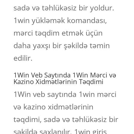
sadə və təhlükəsiz bir yoldur.
1win yükləmək komandası,
mərci təqdim etmək üçün
daha yaxşı bir şəkildə təmin
edilir.
1Win Veb Saytında 1Win Mərci və
Kazino Xidmətlərinin Təqdimi
1Win veb saytında 1win mərci
və kazino xidmətlərinin
təqdimi, sadə və təhlükəsiz bir
şəkildə saxlanılır. 1win giriş