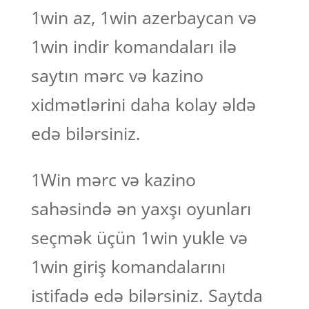
1win az, 1win azerbaycan və
1win indir komandaları ilə
saytın mərc və kazino
xidmətlərini daha kolay əldə
edə bilərsiniz.
1Win mərc və kazino
sahəsində ən yaxşı oyunları
seçmək üçün 1win yukle və
1win giriş komandalarını
istifadə edə bilərsiniz. Saytda