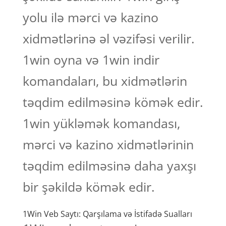
yolu ilə mərci və kazino
xidmətlərinə əl vəzifəsi verilir.
1win oyna və 1win indir
komandaları, bu xidmətlərin
təqdim edilməsinə kömək edir.
1win yükləmək komandası,
mərci və kazino xidmətlərinin
təqdim edilməsinə daha yaxşı
bir şəkildə kömək edir.
1Win Veb Saytı: Qarşılama və İstifadə Sualları