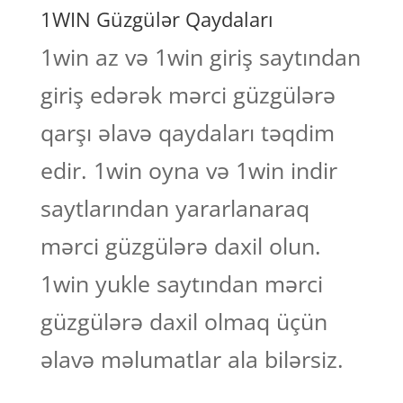
1WIN Güzgülər Qaydaları
1win az və 1win giriş saytından
giriş edərək mərci güzgülərə
qarşı əlavə qaydaları təqdim
edir. 1win oyna və 1win indir
saytlarından yararlanaraq
mərci güzgülərə daxil olun.
1win yukle saytından mərci
güzgülərə daxil olmaq üçün
əlavə məlumatlar ala bilərsiz.