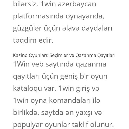
bilərsiz. 1win azerbaycan
platformasında oynayanda,
güzgülər üçün əlavə qaydaları
təqdim edir.
Kazino Oyunları: Seçimlər və Qazanma Qayıtları
1Win veb saytında qazanma
qayıtları üçün geniş bir oyun
kataloqu var. 1win giriş və
1win oyna komandaları ilə
birlikdə, saytda ən yaxşı və
populyar oyunlar təklif olunur.