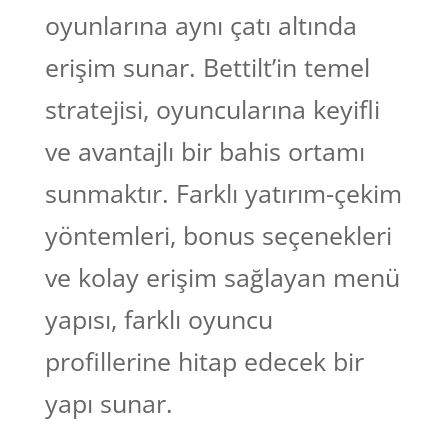
oyunlarına aynı çatı altında
erişim sunar. Bettilt’in temel
stratejisi, oyuncularına keyifli
ve avantajlı bir bahis ortamı
sunmaktır. Farklı yatırım-çekim
yöntemleri, bonus seçenekleri
ve kolay erişim sağlayan menü
yapısı, farklı oyuncu
profillerine hitap edecek bir
yapı sunar.