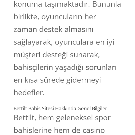
konuma taşımaktadır. Bununla
birlikte, oyuncuların her
zaman destek almasını
sağlayarak, oyunculara en iyi
müşteri desteği sunarak,
bahisçilerin yaşadığı sorunları
en kısa sürede gidermeyi
hedefler.
Bettilt Bahis Sitesi Hakkında Genel Bilgiler
Bettilt, hem geleneksel spor
bahislerine hem de casino