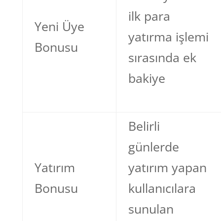
ilk para
Yeni Üye
yatırma işlemi
Bonusu
sırasında ek
bakiye
Belirli
günlerde
Yatırım
yatırım yapan
Bonusu
kullanıcılara
sunulan