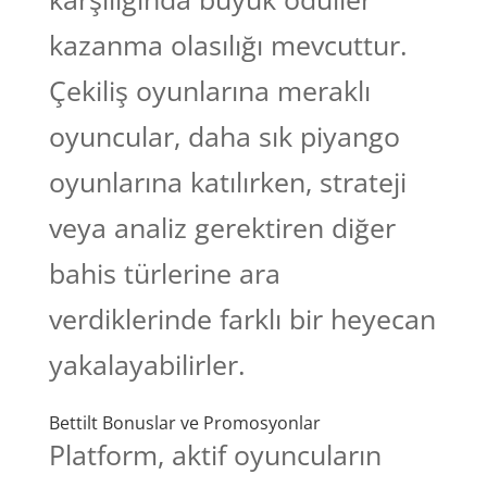
kazanma olasılığı mevcuttur.
Çekiliş oyunlarına meraklı
oyuncular, daha sık piyango
oyunlarına katılırken, strateji
veya analiz gerektiren diğer
bahis türlerine ara
verdiklerinde farklı bir heyecan
yakalayabilirler.
Bettilt Bonuslar ve Promosyonlar
Platform, aktif oyuncuların