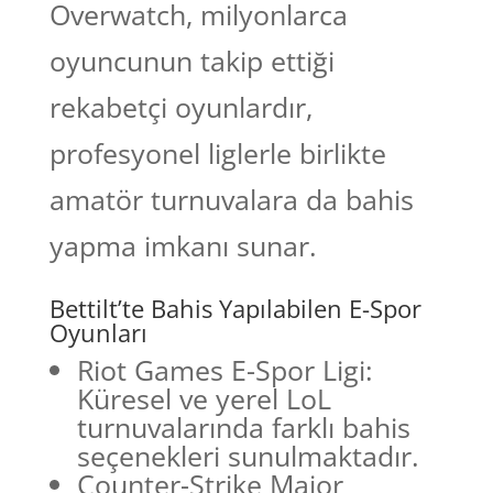
Overwatch, milyonlarca
oyuncunun takip ettiği
rekabetçi oyunlardır,
profesyonel liglerle birlikte
amatör turnuvalara da bahis
yapma imkanı sunar.
Bettilt’te Bahis Yapılabilen E-Spor
Oyunları
Riot Games E-Spor Ligi:
Küresel ve yerel LoL
turnuvalarında farklı bahis
seçenekleri sunulmaktadır.
Counter-Strike Major