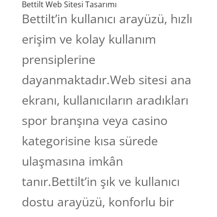
Bettilt Web Sitesi Tasarımı
Bettilt’in kullanıcı arayüzü, hızlı
erişim ve kolay kullanım
prensiplerine
dayanmaktadır.Web sitesi ana
ekranı, kullanıcıların aradıkları
spor branşına veya casino
kategorisine kısa sürede
ulaşmasına imkân
tanır.Bettilt’in şık ve kullanıcı
dostu arayüzü, konforlu bir