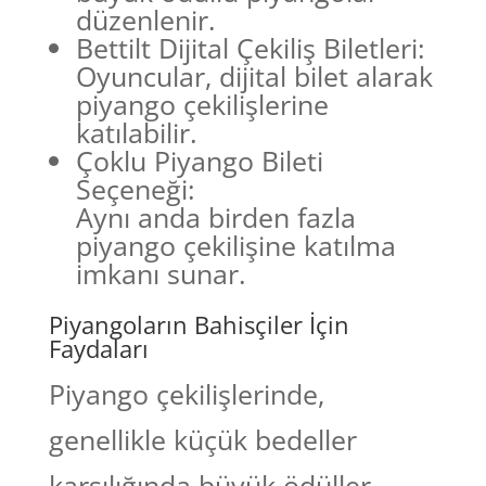
düzenlenir.
Bettilt Dijital Çekiliş Biletleri:
Oyuncular, dijital bilet alarak
piyango çekilişlerine
katılabilir.
Çoklu Piyango Bileti
Seçeneği:
Aynı anda birden fazla
piyango çekilişine katılma
imkanı sunar.
Piyangoların Bahisçiler İçin
Faydaları
Piyango çekilişlerinde,
genellikle küçük bedeller
karşılığında büyük ödüller