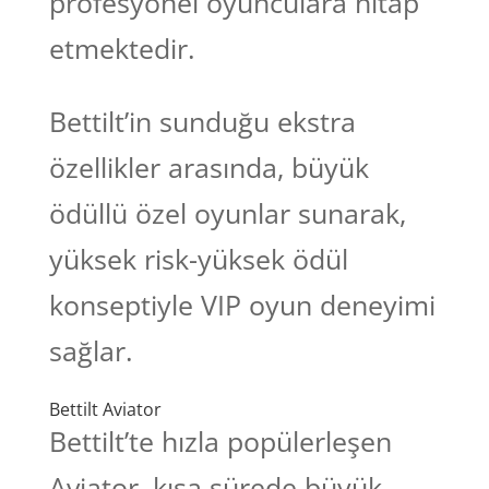
profesyonel oyunculara hitap
etmektedir.
Bettilt’in sunduğu ekstra
özellikler arasında, büyük
ödüllü özel oyunlar sunarak,
yüksek risk-yüksek ödül
konseptiyle VIP oyun deneyimi
sağlar.
Bettilt Aviator
Bettilt’te hızla popülerleşen
Aviator, kısa sürede büyük