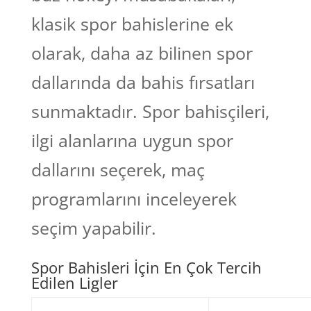
klasik spor bahislerine ek
olarak, daha az bilinen spor
dallarında da bahis fırsatları
sunmaktadır. Spor bahisçileri,
ilgi alanlarına uygun spor
dallarını seçerek, maç
programlarını inceleyerek
seçim yapabilir.
Spor Bahisleri İçin En Çok Tercih
Edilen Ligler