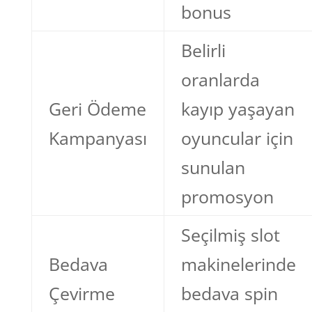
bonus
Belirli
oranlarda
Geri Ödeme
kayıp yaşayan
Kampanyası
oyuncular için
sunulan
promosyon
Seçilmiş slot
Bedava
makinelerinde
Çevirme
bedava spin